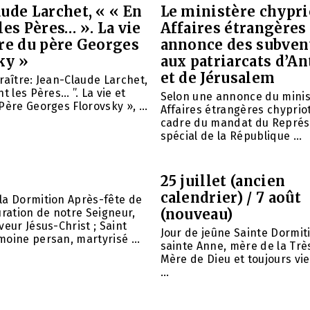
ude Larchet, « « En
Le ministère chypri
les Pères… ». La vie
Affaires étrangères
vre du père Georges
annonce des subven
ky »
aux patriarcats d’A
et de Jérusalem
raître: Jean-Claude Larchet,
t les Pères… ”. La vie et
Selon une annonce du minis
Père Georges Florovsky », ...
Affaires étrangères chypriot
cadre du mandat du Représ
spécial de la République ...
25 juillet (ancien
calendrier) / 7 août
la Dormition Après-fête de
(nouveau)
uration de notre Seigneur,
veur Jésus-Christ ; Saint
Jour de jeûne Sainte Dormit
oine persan, martyrisé ...
sainte Anne, mère de la Trè
Mère de Dieu et toujours vie
...