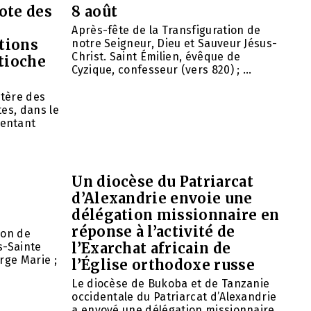
ote des
8 août
Après-fête de la Transfiguration de
tions
notre Seigneur, Dieu et Sauveur Jésus-
Christ. Saint Émilien, évêque de
ntioche
Cyzique, confesseur (vers 820) ; ...
tère des
es, dans le
entant
Un diocèse du Patriarcat
d’Alexandrie envoie une
délégation missionnaire en
réponse à l’activité de
ion de
l’Exarchat africain de
s-Sainte
rge Marie ;
l’Église orthodoxe russe
Le diocèse de Bukoba et de Tanzanie
occidentale du Patriarcat d’Alexandrie
a envoyé une délégation missionnaire