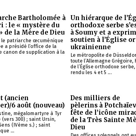
iarche Bartholomée à
Un hiérarque de l’Ég
 : le « mystère du
orthodoxe serbe s’e
» de la Mère de Dieu
à Soumy et a expri
soutien à l’Église 
é le patriarche œcuménique
ukrainienne
 a présidé l’office de la
le canon de supplication à la
Le métropolite de Düsseldor
toute l’Allemagne Grégoire,
de l’Église orthodoxe serbe,
rendu les 4 et 5 ...
et (ancien
Des milliers de
er)/6 août (nouveau)
pèlerins à Potchaïev
fête de l’icône mira
stine, mégalomartyre à Tyr
de la Très Sainte M
(vers 300) ; saint Ursin,
ens (IVème s.) ; saint
Dieu
que ...
Des offices solennels ont eu 