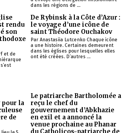
dans les régions de ...
lise
De Rybinsk à la Côte d’Azur :
st rendu
le voyage d’une icône de
mé son
saint Théodore Ouchakov
orthodoxe
Par Anastasiia Lutcenko Chaque icône
a une histoire. Certaines demeurent
dans les églises pour lesquelles elles
f et de
ont été créées. D’autres ...
 hiérarque
 s’est
Le patriarche Bartholomée a
 pour la
reçu le chef du
culeuse
gouvernement d’Abkhazie
ère de
en exil et a annoncé la
venue prochaine au Phanar
du Catholicos-patriarche de
lieu le 5