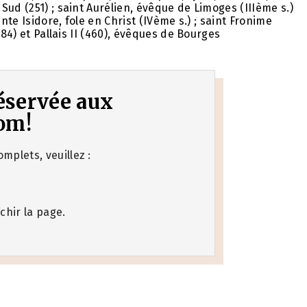
ud (251) ; saint Aurélien, évêque de Limoges (IIIème s.)
nte Isidore, fole en Christ (IVème s.) ; saint Fronime
384) et Pallais II (460), évêques de Bourges
 réservée aux
om!
mplets, veuillez :
chir la page.