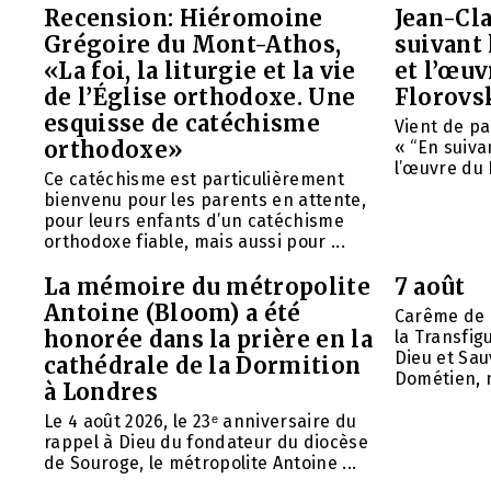
Recension: Hiéromoine
Jean-Cla
Grégoire du Mont-Athos,
suivant 
«La foi, la liturgie et la vie
et l’œu
de l’Église orthodoxe. Une
Florovs
esquisse de catéchisme
Vient de pa
orthodoxe»
« “En suivan
l’œuvre du 
Ce catéchisme est particulièrement
bienvenu pour les parents en attente,
pour leurs enfants d’un catéchisme
orthodoxe fiable, mais aussi pour ...
La mémoire du métropolite
7 août
Antoine (Bloom) a été
Carême de 
honorée dans la prière en la
la Transfig
Dieu et Sau
cathédrale de la Dormition
Dométien, m
à Londres
Le 4 août 2026, le 23ᵉ anniversaire du
rappel à Dieu du fondateur du diocèse
de Souroge, le métropolite Antoine ...