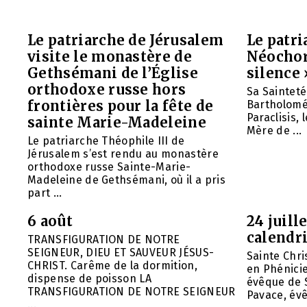
Le patriarche de Jérusalem
Le patr
visite le monastère de
Néochori
Gethsémani de l’Église
silence 
orthodoxe russe hors
Sa Saintet
frontières pour la fête de
Bartholomée
Paraclisis, 
sainte Marie-Madeleine
Mère de ...
Le patriarche Théophile III de
Jérusalem s’est rendu au monastère
orthodoxe russe Sainte-Marie-
Madeleine de Gethsémani, où il a pris
part ...
6 août
24 juill
calendri
TRANSFIGURATION DE NOTRE
SEIGNEUR, DIEU ET SAUVEUR JÉSUS-
Sainte Chri
CHRIST. Carême de la dormition,
en Phénicie 
dispense de poisson LA
évêque de S
TRANSFIGURATION DE NOTRE SEIGNEUR
Pavace, évê
...