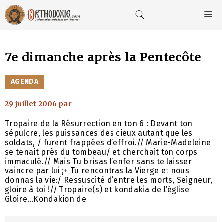
Aller
au
M
contenu
7e dimanche après la Pentecôte
CATÉGORIES
AGENDA
29 juillet 2006
par
Tropaire de la Résurrection en ton 6 : Devant ton
sépulcre, les puissances des cieux autant que les
soldats, / furent frappées d’effroi.// Marie-Madeleine
se tenait près du tombeau/ et cherchait ton corps
immaculé.// Mais Tu brisas l’enfer sans te laisser
vaincre par lui ;+ Tu rencontras la Vierge et nous
donnas la vie:/ Ressuscité d’entre les morts, Seigneur,
gloire à toi !// Tropaire(s) et kondakia de l’église
Gloire…Kondakion de