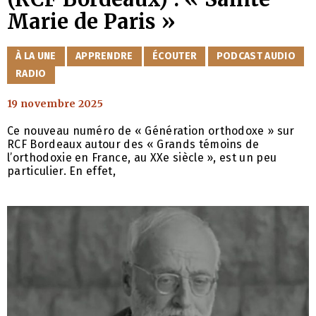
Marie de Paris »
CATÉGORIES
À LA UNE
APPRENDRE
ÉCOUTER
PODCAST AUDIO
RADIO
19 novembre 2025
Ce nouveau numéro de « Génération orthodoxe » sur
RCF Bordeaux autour des « Grands témoins de
l’orthodoxie en France, au XXe siècle », est un peu
particulier. En effet,