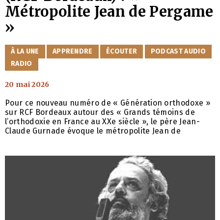
Métropolite Jean de Pergame
»
CATÉGORIES
À LA UNE
APPRENDRE
ÉCOUTER
PODCAST AUDIO
RADIO
20 mai 2026
Pour ce nouveau numéro de « Génération orthodoxe »
sur RCF Bordeaux autour des « Grands témoins de
l’orthodoxie en France au XXe siècle », le père Jean-
Claude Gurnade évoque le métropolite Jean de