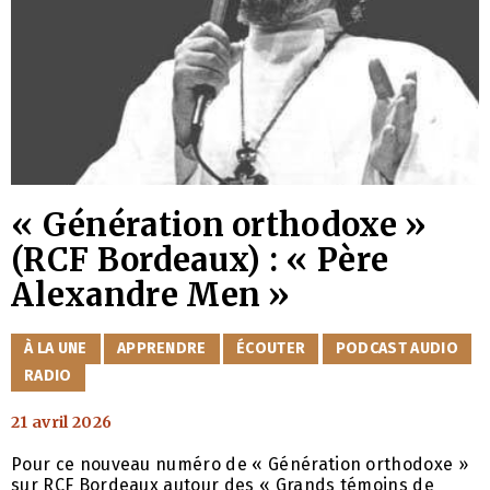
« Génération orthodoxe »
(RCF Bordeaux) : « Père
Alexandre Men »
CATÉGORIES
À LA UNE
APPRENDRE
ÉCOUTER
PODCAST AUDIO
RADIO
21 avril 2026
Pour ce nouveau numéro de « Génération orthodoxe »
sur RCF Bordeaux autour des « Grands témoins de