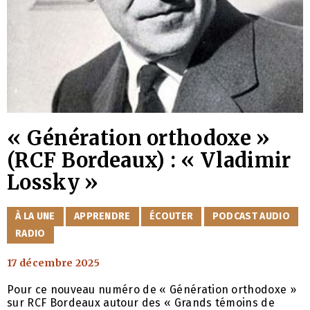
« Génération orthodoxe »
(RCF Bordeaux) : « Vladimir
Lossky »
CATÉGORIES
À LA UNE
APPRENDRE
ÉCOUTER
PODCAST AUDIO
RADIO
17 décembre 2025
Pour ce nouveau numéro de « Génération orthodoxe »
sur RCF Bordeaux autour des « Grands témoins de