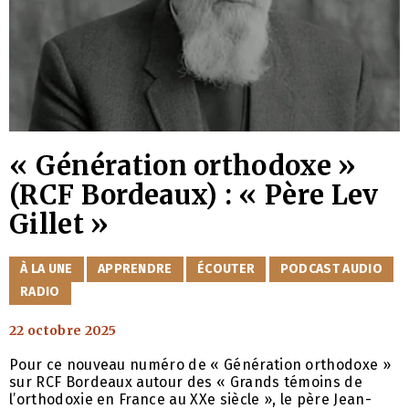
« Génération orthodoxe »
(RCF Bordeaux) : « Père Lev
Gillet »
CATÉGORIES
À LA UNE
APPRENDRE
ÉCOUTER
PODCAST AUDIO
RADIO
22 octobre 2025
Pour ce nouveau numéro de « Génération orthodoxe »
sur RCF Bordeaux autour des « Grands témoins de
l’orthodoxie en France au XXe siècle », le père Jean-