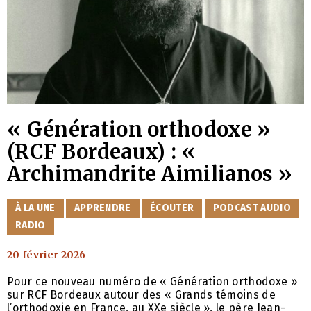
« Génération orthodoxe »
(RCF Bordeaux) : «
Archimandrite Aimilianos »
CATÉGORIES
À LA UNE
APPRENDRE
ÉCOUTER
PODCAST AUDIO
RADIO
20 février 2026
Pour ce nouveau numéro de « Génération orthodoxe »
sur RCF Bordeaux autour des « Grands témoins de
l’orthodoxie en France, au XXe siècle », le père Jean-