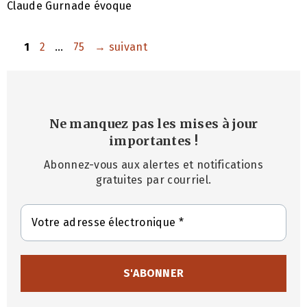
Claude Gurnade évoque
Page
Page
Page
1
2
…
75
→
suivant
Ne manquez pas les mises à jour
importantes
!
Abonnez-vous aux alertes et notifications
gratuites par courriel.