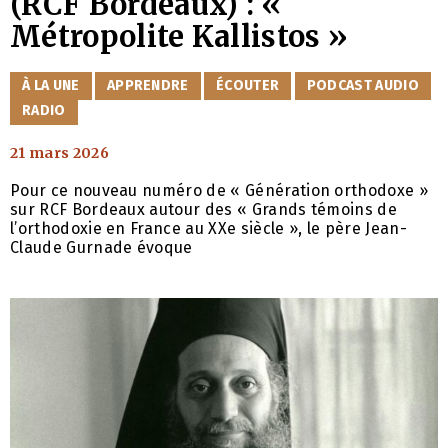
(RCF Bordeaux) : «
Métropolite Kallistos »
CATÉGORIES
À LA UNE
APPRENDRE
ÉCOUTER
PODCAST AUDIO
RADIO
21 mars 2026
Pour ce nouveau numéro de « Génération orthodoxe »
sur RCF Bordeaux autour des « Grands témoins de
l’orthodoxie en France au XXe siècle », le père Jean-
Claude Gurnade évoque