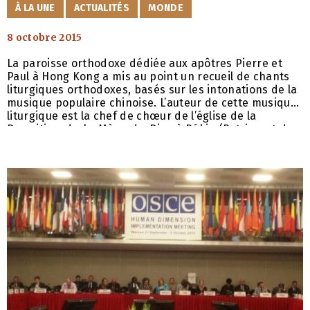
CATÉGORIES
À LA UNE
ACTUALITÉS
MONDE
ont été éditées à Hong Kong
8 octobre 2015
La paroisse orthodoxe dédiée aux apôtres Pierre et
Paul à Hong Kong a mis au point un recueil de chants
liturgiques orthodoxes, basés sur les intonations de la
musique populaire chinoise. L’auteur de cette musique
liturgique est la chef de chœur de l’église de la
Dormition-de-la-Mère-de-Dieu à Pékin (Patriarcat de
Moscou), Nina Starostina. Comme l’a mentionné le
recteur de l’église des Saints-Apôtres-Pierre-et-Paul à
Hong Kong, l’archiprêtre Denis Pozdniaiev, qui a