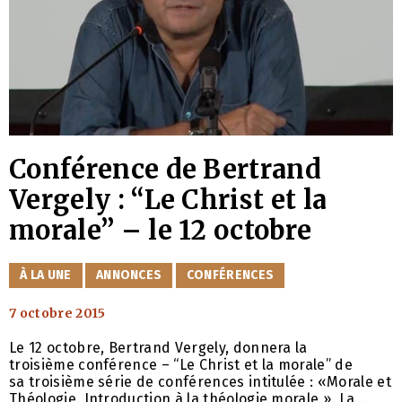
Conférence de Bertrand
Vergely : “Le Christ et la
morale” – le 12 octobre
CATÉGORIES
À LA UNE
ANNONCES
CONFÉRENCES
7 octobre 2015
Le 12 octobre, Bertrand Vergely, donnera la
troisième conférence – “Le Christ et la morale” de
sa troisième série de conférences intitulée : «Morale et
Théologie. Introduction à la théologie morale ». La