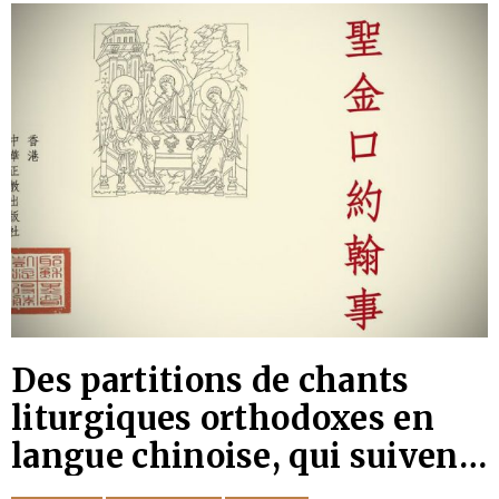
Des partitions de chants
liturgiques orthodoxes en
langue chinoise, qui suivent
la tradition du chant local,