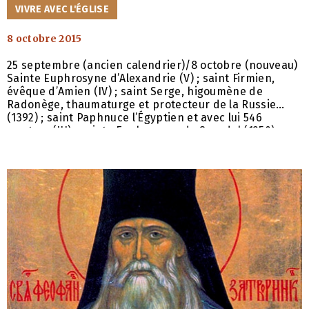
CATÉGORIES
VIVRE AVEC L'ÉGLISE
8 octobre 2015
25 septembre (ancien calendrier)/8 octobre (nouveau)
Sainte Euphrosyne d’Alexandrie (V) ; saint Firmien,
évêque d’Amien (IV) ; saint Serge, higoumène de
Radonège, thaumaturge et protecteur de la Russie
(1392) ; saint Paphnuce l’Égyptien et avec lui 546
martyrs (III) ; sainte Euphrosyne de Souzdal (1250) ;
sainte Dosithée, recluse de Kiev (1776) ; saints
néomartyrs de Russie : Nicolas (Rozov), confesseur,
prêtre (1941). VIE DE SAINTE EUPHROSYNE
D’ALEXANDRIE Sainte Euphrosyne vécut à Alexandrie
sous le règne de