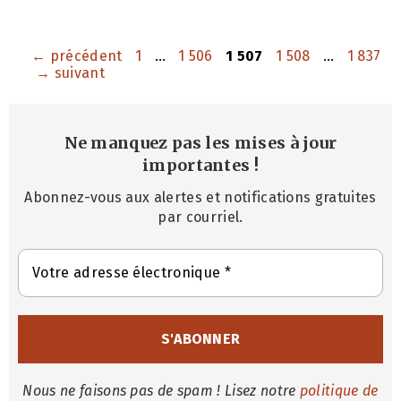
Vladislav de Serbie ; saints néo-martyrs de Russie :
Basile (Voskresensky), diacre (1918), André (Bystrov) et
Paul (Berezine), prêtres, Vital (Kokorev), moine, Basile
Page
Page
Page
Page
Page
←
précédent
1
…
1 506
1 507
1 508
…
1 837
→
suivant
Ne manquez pas les mises à jour
importantes
!
Abonnez-vous aux alertes et notifications gratuites
par courriel.
Nous ne faisons pas de spam ! Lisez notre
politique de