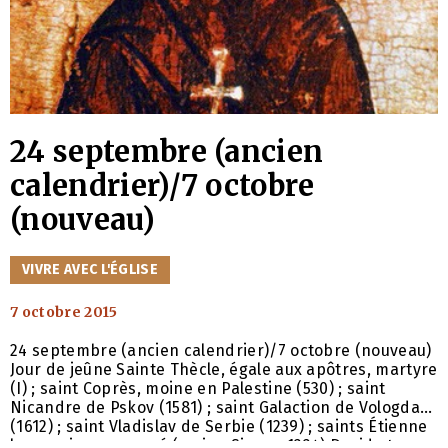
24 septembre (ancien
calendrier)/7 octobre
(nouveau)
CATÉGORIES
VIVRE AVEC L'ÉGLISE
7 octobre 2015
24 septembre (ancien calendrier)/7 octobre (nouveau)
Jour de jeûne Sainte Thècle, égale aux apôtres, martyre
(I) ; saint Coprès, moine en Palestine (530) ; saint
Nicandre de Pskov (1581) ; saint Galaction de Vologda
(1612) ; saint Vladislav de Serbie (1239) ; saints Étienne
le premier couronné (moine Simon, 1224) David et