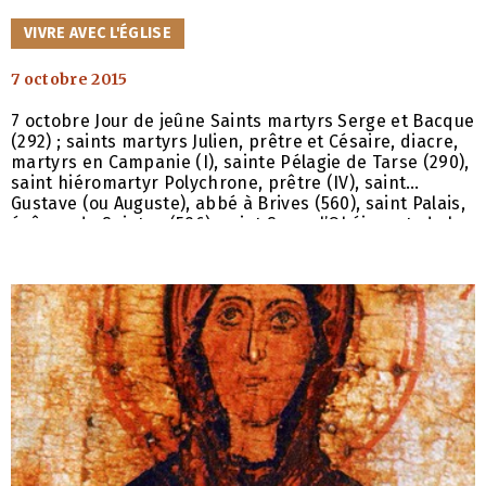
CATÉGORIES
VIVRE AVEC L'ÉGLISE
7 octobre 2015
7 octobre Jour de jeûne Saints martyrs Serge et Bacque
(292) ; saints martyrs Julien, prêtre et Césaire, diacre,
martyrs en Campanie (I), sainte Pélagie de Tarse (290),
saint hiéromartyr Polychrone, prêtre (IV), saint
Gustave (ou Auguste), abbé à Brives (560), saint Palais,
évêque de Saintes (596), saint Serge l’Obéissant, de la
Laure des Grottes de Kiev (1412), saint Serge de
Vologda (1412), saint Joseph du Khèvi (Géorgie, 1763)
saint Jonas,