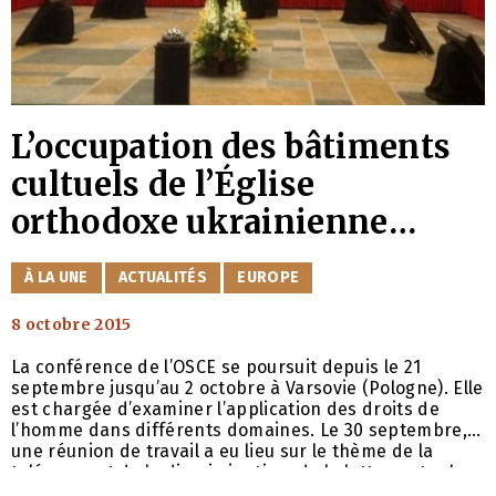
L’occupation des bâtiments
cultuels de l’Église
orthodoxe ukrainienne
évoquée à la conférence de
CATÉGORIES
À LA UNE
ACTUALITÉS
EUROPE
l’OSCE
8 octobre 2015
La conférence de l’OSCE se poursuit depuis le 21
septembre jusqu’au 2 octobre à Varsovie (Pologne). Elle
est chargée d’examiner l’application des droits de
l’homme dans différents domaines. Le 30 septembre,
une réunion de travail a eu lieu sur le thème de la
tolérance et de la discrimination, de la lutte contre le
racisme et la xénophobie, y compris l’intolérance et la