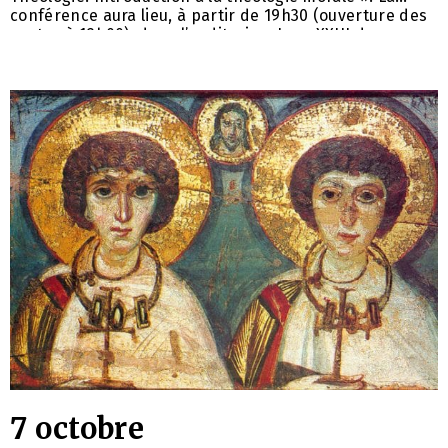
conférence aura lieu, à partir de 19h30 (ouverture des
portes à 19h00), dans l’auditorium Jean XXIII de
la Mutuelle Saint-Christophe au 277, rue Saint-Jacques
Paris 5e. Entrée payante: 10 € (pas de carte bancaire).
Pour plus d’informations: 06 17 86 32 96. Les vidéos de
7 octobre