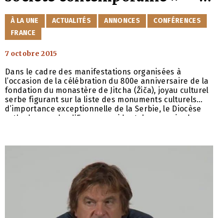
16 octobre à Paris
CATÉGORIES
À LA UNE
ACTUALITÉS
ANNONCES
CONFÉRENCES
FRANCE
7 octobre 2015
Dans le cadre des manifestations organisées à
l’occasion de la célébration du 800e anniversaire de la
fondation du monastère de Jitcha (Žiča), joyau culturel
serbe figurant sur la liste des monuments culturels
d’importance exceptionnelle de la Serbie, le Diocèse
orthodoxe serbe d’Europe occidentale, organise le
vendredi 16 octobre, en partenariat avec
Orthodoxie.com et la Mutuelle Saint-Christophe
assurance, deux tables rondes sur le thème : « Le rôle
du monachisme dans notre