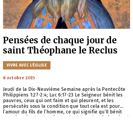
Pensées de chaque jour de
saint Théophane le Reclus
CATÉGORIES
VIVRE AVEC L'ÉGLISE
8 octobre 2015
Jeudi de la Dix-Neuvième Semaine après la Pentecôte
Philippiens 1:27-2:4; Luc 6:17-23 Le Seigneur bénit les
pauvres, ceux qui ont faim et qui pleurent, et les
persécutés sous la condition que tout cela est pour
l’amour du Fils de l’homme, ce qui signifie qu’Il bénit
une vie qui est entourée par toutes sortes de besoin et
de privation. Selon cet adage, les plaisirs, la facilité,
l’honneur ne sont pas quelque