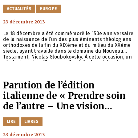
CATÉGORIES
ACTUALITÉS
EUROPE
23 décembre 2013
Le 18 décembre a été commémoré le 150e anniversaire
de la naissance de l’un des plus éminents théologiens
orthodoxes de la fin du XIXème et du milieu du XXème
siècle, ayant travaillé dans le domaine du Nouveau
Testament, Nicolas Gloubokovsky. À cette occasion, un
séminaire scientifique a eu lieu à l’université Saint-
Clément-d’Ohrid à Sofia, dédié à la vie et l’œuvre du
professeur Gloubokovsky. Le matin du 18 décembre, un
office
Parution de l’édition
italienne de « Prendre soin
de l’autre – Une vision
chrétienne de la
CATÉGORIES
LIRE
LIVRES
communication » en livre
23 décembre 2013
numérique