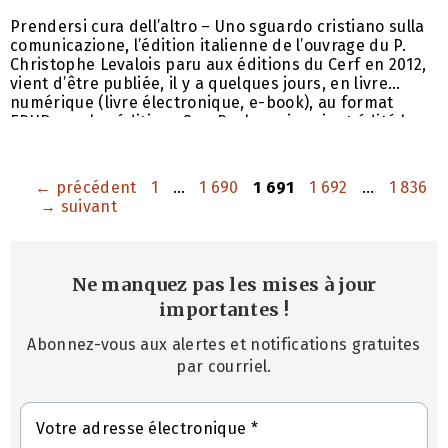
Prendersi cura dell’altro – Uno sguardo cristiano sulla
comunicazione, l’édition italienne de l’ouvrage du P.
Christophe Levalois paru aux éditions du Cerf en 2012,
vient d’être publiée, il y a quelques jours, en livre
numérique (livre électronique, e-book), au format
EPUB, par les éditions San Paolo, qui avaient édité la
version papier en mai dernier (vente en ligne: 1, 2).
Amazon le propose pour le Kindle (1) (Amazon Italie).
Page
Page
Page
Page
Page
←
précédent
1
…
1 690
1 691
1 692
…
1 836
→
suivant
Ne manquez pas les mises à jour
importantes
!
Abonnez-vous aux alertes et notifications gratuites
par courriel.