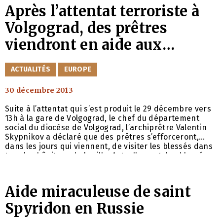
Après l’attentat terroriste à
Volgograd, des prêtres
viendront en aide aux
blessés et aux familles des
CATÉGORIES
ACTUALITÉS
EUROPE
défunts
30 décembre 2013
Suite à l’attentat qui s’est produit le 29 décembre vers
13h à la gare de Volgograd, le chef du département
social du diocèse de Volgograd, l’archiprêtre Valentin
Skypnikov a déclaré que des prêtres s’efforceront,
dans les jours qui viennent, de visiter les blessés dans
tous les hôpitaux de la ville. Actuellement, les blessés
sont soignés dans quatre hôpitaux de la vie et à la
clinique régionale. Les prêtres se rendront
Aide miraculeuse de saint
Spyridon en Russie