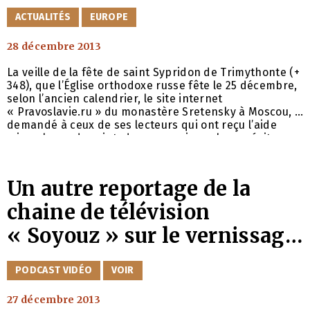
CATÉGORIES
ACTUALITÉS
EUROPE
28 décembre 2013
La veille de la fête de saint Sypridon de Trimythonte (+
348), que l’Église orthodoxe russe fête le 25 décembre,
selon l’ancien calendrier, le site internet
« Pravoslavie.ru » du monastère Sretensky à Moscou, a
demandé à ceux de ses lecteurs qui ont reçu l’aide
miraculeuse du saint, de communiquer leurs récits.
Plus de cent personnes ont répondu, et le site a publié
certains d’entre eux. Outre les cas de guérison, il
Un autre reportage de la
chaine de télévision
« Soyouz » sur le vernissage
du 10 décembre dans les
CATÉGORIES
PODCAST VIDÉO
VOIR
locaux d’Orthodoxie.com
27 décembre 2013