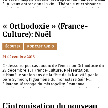
Si tu veux entrer dans la vie – Thérapie et croissance
spirituelle aux éditions Nouvelle Cité. Voici le texte de
cette chronique: Le temps de la Nativité, et plus
généralement la période hivernale, est tout
particulièrement propice à un regard porté
« Orthodoxie » (France-
Culture): Noël
CATÉGORIES
ÉCOUTER
PODCAST AUDIO
25 décembre 2013
Ci-dessous: podcast audio de l’émission Orthodoxie du
25 décembre sur France-Culture. Présentation:
« Homélie sur le sens de la fête de la Nativité par le
père Syméon, higoumène du monastère Saint-
Silouane. Message du métropolite Emmanuel,
président de l’Assemblée des évêques orthodoxes de
France ».
L’intronisation du nouveau