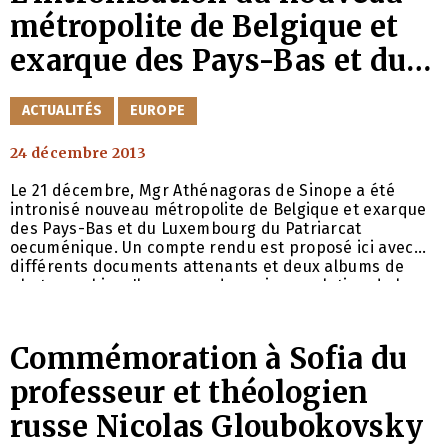
métropolite de Belgique et
exarque des Pays-Bas et du
Luxembourg
CATÉGORIES
ACTUALITÉS
EUROPE
24 décembre 2013
Le 21 décembre, Mgr Athénagoras de Sinope a été
intronisé nouveau métropolite de Belgique et exarque
des Pays-Bas et du Luxembourg du Patriarcat
oecuménique. Un compte rendu est proposé ici avec
différents documents attenants et deux albums de
photographies. Il comprend aussi une relation de la
première liturgie de Mgr Athénagoras en tant que
métropolite.
Commémoration à Sofia du
professeur et théologien
russe Nicolas Gloubokovsky