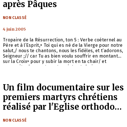
après Pâques
CATÉGORIES
NON CLASSÉ
4 juin 2005
Tropaire de la Résurrection, ton 5 : Verbe coéternel au
Père et à l’Esprit,+ Toi qui es né de la Vierge pour notre
salut,/ nous te chantons, nous les fidèles, et t’adorons,
Seigneur ;// car Tu as bien voulu souffrir en montant
sur la Croix+ pour y subir la mort en ta chair/ et
ressusciter les morts en ta sainte et glorieuse
Résurrection.// Gloire… Kondakion de l’Aveugle-né, en
ton 4
Un film documentaire sur les
premiers martyrs chrétiens
réalisé par l'Eglise orthodoxe
russe et l'Eglise catholique
CATÉGORIES
NON CLASSÉ