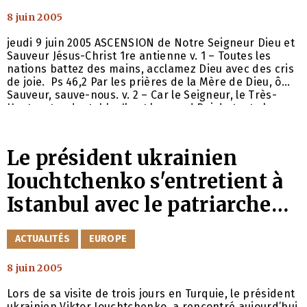
8 juin 2005
jeudi 9 juin 2005 ASCENSION de Notre Seigneur Dieu et
Sauveur Jésus-Christ 1re antienne v. 1 – Toutes les
nations battez des mains, acclamez Dieu avec des cris
de joie. Ps 46,2 Par les prières de la Mère de Dieu, ô
Sauveur, sauve-nous. v. 2 – Car le Seigneur, le Très-
Haut, est redoutable, Il est le grand Roi de toute la
terre. Ps 46,3 Par les prières…
Le président ukrainien
Iouchtchenko s'entretient à
Istanbul avec le patriarche
Bartholomée Ier
CATÉGORIES
ACTUALITÉS
EUROPE
8 juin 2005
Lors de sa visite de trois jours en Turquie, le président
ukrainien Viktor Iouchtchenko, a rencontré aujourd’hui