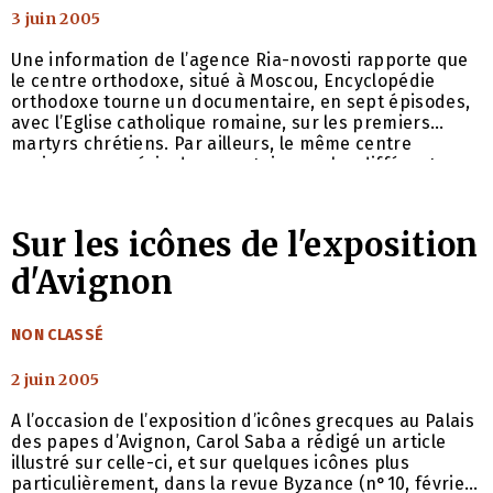
3 juin 2005
Une information de l’agence Ria-novosti rapporte que
le centre orthodoxe, situé à Moscou, Encyclopédie
orthodoxe tourne un documentaire, en sept épisodes,
avec l’Eglise catholique romaine, sur les premiers
martyrs chrétiens. Par ailleurs, le même centre
envisage une série documentaire sur les différentes
communautés orthodoxes dans le monde.
Sur les icônes de l'exposition
d'Avignon
CATÉGORIES
NON CLASSÉ
2 juin 2005
A l’occasion de l’exposition d’icônes grecques au Palais
des papes d’Avignon, Carol Saba a rédigé un article
illustré sur celle-ci, et sur quelques icônes plus
particulièrement, dans la revue Byzance (n°10, février-