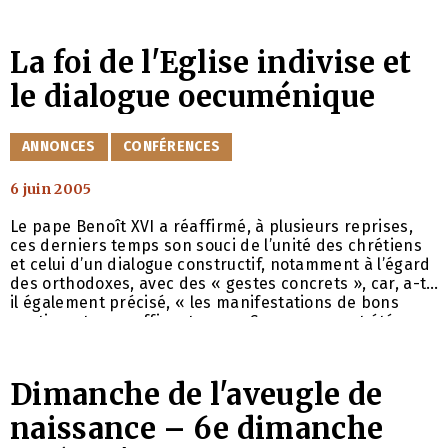
conférence est gratuite. Elle sera suivie d’une
réception. Adresse : Rue Léon Lepage, 33-35, 1000
Bruxelles.Pour lire deux
La foi de l'Eglise indivise et
le dialogue oecuménique
CATÉGORIES
ANNONCES
CONFÉRENCES
6 juin 2005
Le pape Benoît XVI a réaffirmé, à plusieurs reprises,
ces derniers temps son souci de l’unité des chrétiens
et celui d’un dialogue constructif, notamment à l’égard
des orthodoxes, avec des « gestes concrets », car, a-t-
il également précisé, « les manifestations de bons
sentiments ne suffisent pas ». Ces propos ont été
salués par le Patriarcat de Moscou, ainsi que le
rapporte le site internet de sa représentation à
Bruxelles. Le père
Dimanche de l'aveugle de
naissance – 6e dimanche