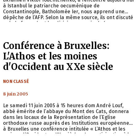
à Istanbul le patriarche oecuménique de
Constantinople, Batholomée Ier, nous apprend une
dépêche de l’AFP. Selon la même source, ils ont discuté
« de la façon dont les divisions au sein de la
communauté orthodoxe peuvent être surmontées ».
Conférence à Bruxelles:
L'Athos et les moines
d'Occident au XXe siècle
CATÉGORIES
NON CLASSÉ
8 juin 2005
Le samedi 11 juin 2005 à 15 heures dom André Louf,
abbé émérite de l’abbaye du Mont des Cats, donnera
dans les locaux de la Représentation de l’Eglise
orthodoxe russe auprès des Institutions européennes
à Bruxelles une conférence intitulée « L’Athos et les
moines d’Occident au XXe siècle». La participation à la