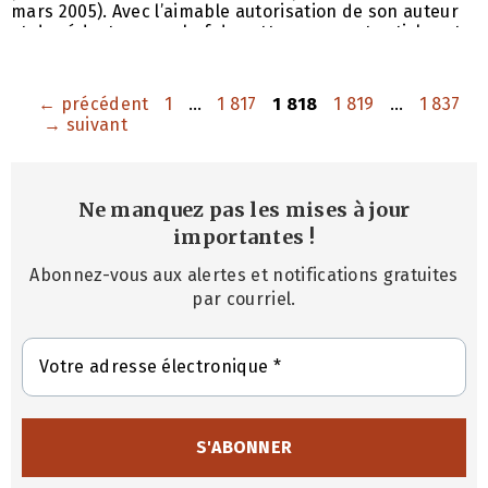
mars 2005). Avec l’aimable autorisation de son auteur
et du rédacteur en chef de cette revue, cet article est
disponible en ligne ICI. Carol Saba, fidèle de la paroisse
Saint Etienne, du Patriarcat d’Antioche, à Paris, est
responsable de
Page
Page
Page
Page
Page
←
précédent
1
…
1 817
1 818
1 819
…
1 837
→
suivant
Ne manquez pas les mises à jour
importantes
!
Abonnez-vous aux alertes et notifications gratuites
par courriel.