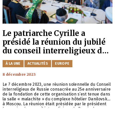
Le patriarche Cyrille a
présidé la réunion du jubilé
du conseil interreligieux de
Russie
CATÉGORIES
À LA UNE
ACTUALITÉS
EUROPE
8 décembre 2023
Le 7 décembre 2023, une réunion solennelle du Conseil
interreligieux de Russie consacrée au 25e anniversaire
de la fondation de cette organisation s’est tenue dans
la salle « malachite » du complexe hôtelier Danilovsky
à Moscou. La réunion était présidée par le président
honoraire du conseil interreligieux de Russie, le
patriarche Cyrille de Moscou et de toute la Russie. Les