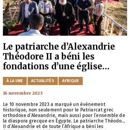
Le patriarche d’Alexandrie
Théodore II a béni les
fondations d’une église
orthodoxe dans la nouvelle
CATÉGORIES
À LA UNE
ACTUALITÉS
AFRIQUE
capitale administrative
16 novembre 2023
égyptienne
Le 10 novembre 2023 a marqué un événement
historique, non seulement pour le Patriarcat grec
orthodoxe d’Alexandrie, mais aussi pour l’ensemble de
la diaspora grecque en Égypte. Le patriarche Théodore
II d’Alexandrie et de toute l’Afrique a béni les