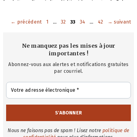
fondations d’une église dédiée à la mémoire de S. Jean
le Miséricordieux, patriarche d’Alexandrie, dans la
nouvelle capitale administrative de l’Égypte,
communément appelée Nouveau Caire. La cérémonie a
Page
Page
Page
Page
Page
←
précédent
1
…
32
33
34
…
42
→
suivant
attiré des centaines
Ne manquez pas les mises à jour
importantes
!
Abonnez-vous aux alertes et notifications gratuites
par courriel.
Nous ne faisons pas de spam ! Lisez notre
politique de