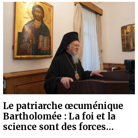
Le patriarche œcuménique
Bartholomée : La foi et la
science sont des forces
bénéfiques pour l’homme