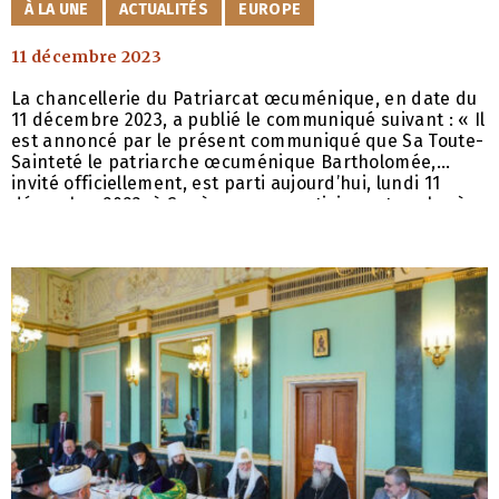
CATÉGORIES
À LA UNE
ACTUALITÉS
EUROPE
et les migrants
11 décembre 2023
La chancellerie du Patriarcat œcuménique, en date du
11 décembre 2023, a publié le communiqué suivant : « Il
est annoncé par le présent communiqué que Sa Toute-
Sainteté le patriarche œcuménique Bartholomée,
invité officiellement, est parti aujourd’hui, lundi 11
décembre 2023, à Genève, pour participer et parler à
l’occasion de la Consultation mondiale pour les
réfugiés et les migrants (« Global Refugee Forum),
organisée par l’organisme des Nations Unies, en
coopération avec le