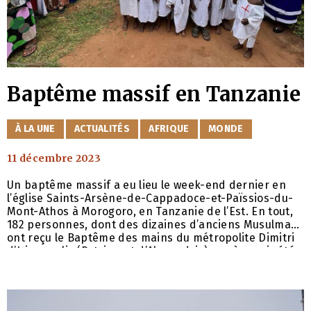
Baptême massif en Tanzanie
CATÉGORIES
À LA UNE
ACTUALITÉS
AFRIQUE
MONDE
11 décembre 2023
Un baptême massif a eu lieu le week-end dernier en
l’église Saints-Arsène-de-Cappadoce-et-Païssios-du-
Mont-Athos à Morogoro, en Tanzanie de l’Est. En tout,
182 personnes, dont des dizaines d’anciens Musulmans
ont reçu le Baptême des mains du métropolite Dimitri
d’Irinoupolis (Patriarcat d’Alexandrie), après avoir été
catéchétisés par l’archimandrite Éleuthère (Balakos).
De tels baptêmes massifs ont eu lieu chaque année,
avant Noël, depuis maintenant 19 ans. Le métropolite
Dimitri a baptisé plus de 60