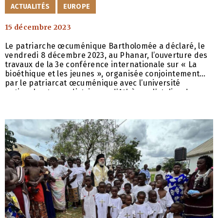
CATÉGORIES
ACTUALITÉS
EUROPE
15 décembre 2023
Le patriarche œcuménique Bartholomée a déclaré, le
vendredi 8 décembre 2023, au Phanar, l’ouverture des
travaux de la 3e conférence internationale sur « La
bioéthique et les jeunes », organisée conjointement
par le patriarcat œcuménique avec l’université
nationale et capodistrienne d’Athènes, l’atelier de
philosophie appliquée de l’université d’Athènes, le
département grec de l’Institut Pasteur et le
programme d’études post-universitaires Animaux –
éthique, droit, bien-être. Dans son discours, le
patriarche œcuménique a mentionné