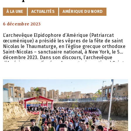
nos passions que nous
CATÉGORIES
À LA UNE
ACTUALITÉS
AMÉRIQUE DU NORD
pourrons représenter la
6 décembre 2023
volonté de Dieu dans notre
vie
L’archevêque Elpidophore d’Amérique (Patriarcat
œcuménique) a présidé les vêpres de la fête de saint
Nicolas le Thaumaturge, en l’église grecque orthodoxe
Saint-Nicolas – sanctuaire national, à New York, le 5
décembre 2023. Dans son discours, l’archevêque
d’Amérique a souligné : « Au sanctuaire national Saint-
Nicolas, nous nous réjouissons non seulement de sa
présence hypostatique à travers ces icônes, mais aussi
de la précieuse relique sacrée de sa sainte main,
offerte par