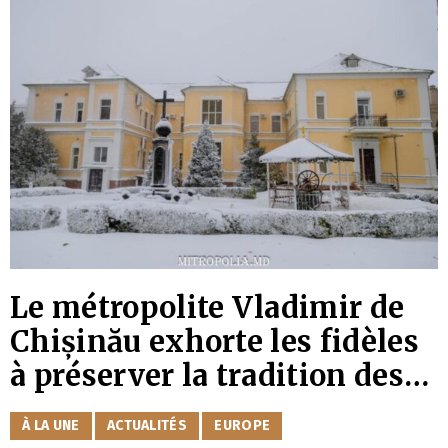
Le métropolite Vladimir de
Chișinău exhorte les fidèles
à préserver la tradition des
« colindes » (chants
CATÉGORIES
À LA UNE
ACTUALITÉS
EUROPE
populaires de Noël) en