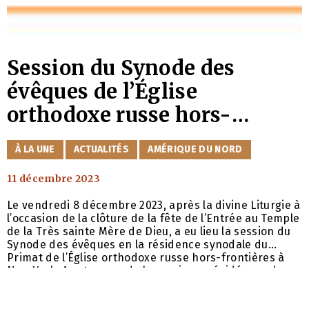
Session du Synode des
évêques de l’Église
orthodoxe russe hors-
frontières
CATÉGORIES
À LA UNE
ACTUALITÉS
AMÉRIQUE DU NORD
11 décembre 2023
Le vendredi 8 décembre 2023, après la divine Liturgie à
l’occasion de la clôture de la fête de l’Entrée au Temple
de la Très sainte Mère de Dieu, a eu lieu la session du
Synode des évêques en la résidence synodale du
Primat de l’Église orthodoxe russe hors-frontières à
New York. Aux travaux de la session, présidée par le
métropolite Nicolas d’Amérique orientale et de New
York, ont participé le