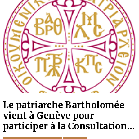
Le patriarche Bartholomée
vient à Genève pour
participer à la Consultation
mondiale pour les réfugiés