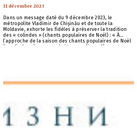
11 décembre 2023
Moldavie
Dans un message daté du 9 décembre 2023, le
métropolite Vladimir de Chișinău et de toute la
Moldavie, exhorte les fidèles à préserver la tradition
des « colindes » (chants populaires de Noël) : « À
l’approche de la saison des chants populaires de Noël
(« colindes »), nous souhaitons souligner l’importance
de maintenir et de célébrer cette précieuse tradition
dans nos communautés. Au cours des trois dernières
décennies, nous avons assisté à une