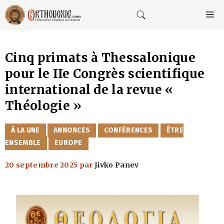
Aller
au
M
contenu
Cinq primats à Thessalonique
pour le IIe Congrès scientifique
international de la revue «
Théologie »
CATÉGORIES
À LA UNE
ANNONCES
CONFÉRENCES
ÊTRE
ENSEMBLE
EUROPE
20 septembre 2025
par
Jivko Panev