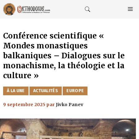
Aller
au
M
contenu
Conférence scientifique «
Mondes monastiques
balkaniques – Dialogues sur le
monachisme, la théologie et la
culture »
CATÉGORIES
À LA UNE
ACTUALITÉS
EUROPE
9 septembre 2025
par
Jivko Panev