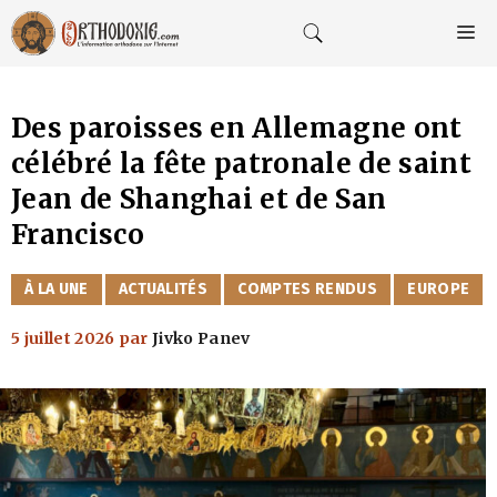
Aller
au
M
contenu
Des paroisses en Allemagne ont
célébré la fête patronale de saint
Jean de Shanghai et de San
Francisco
CATÉGORIES
À LA UNE
ACTUALITÉS
COMPTES RENDUS
EUROPE
5 juillet 2026
par
Jivko Panev