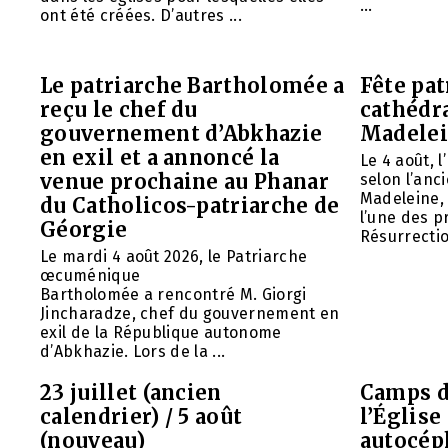
...
ont été créées. D’autres ...
Le patriarche Bartholomée a
Fête pat
reçu le chef du
cathédr
gouvernement d’Abkhazie
Madelei
en exil et a annoncé la
Le 4 août, 
venue prochaine au Phanar
selon l’anc
Madeleine, 
du Catholicos-patriarche de
l’une des p
Géorgie
Résurrection
Le mardi 4 août 2026, le Patriarche
œcuménique
Bartholomée a rencontré M. Giorgi
Jincharadze, chef du gouvernement en
exil de la République autonome
d’Abkhazie. Lors de la ...
23 juillet (ancien
Camps d
calendrier) / 5 août
l’Églis
(nouveau)
autocép