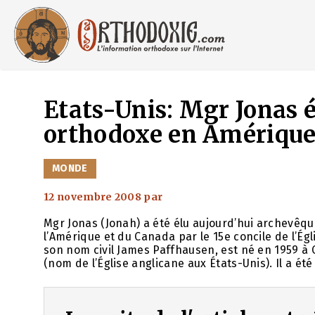
Aller
au
contenu
Etats-Unis: Mgr Jonas é
orthodoxe en Amérique
CATÉGORIES
MONDE
12 novembre 2008
par
Mgr Jonas (Jonah) a été élu aujourd’hui archevêq
l’Amérique et du Canada par le 15e concile de l’É
son nom civil James Paffhausen, est né en 1959 à C
(nom de l’Église anglicane aux États-Unis). Il a ét