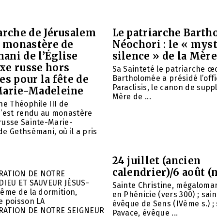
arche de Jérusalem
Le patriarche Barth
e monastère de
Néochori : le « mys
ani de l’Église
silence » de la Mère
xe russe hors
Sa Sainteté le patriarche 
es pour la fête de
Bartholomée a présidé l’offi
Paraclisis, le canon de suppl
Marie-Madeleine
Mère de ...
he Théophile III de
s’est rendu au monastère
russe Sainte-Marie-
e Gethsémani, où il a pris
24 juillet (ancien
calendrier)/6 août (
RATION DE NOTRE
DIEU ET SAUVEUR JÉSUS-
Sainte Christine, mégalomar
ême de la dormition,
en Phénicie (vers 300) ; sain
e poisson LA
évêque de Sens (IVème s.) ; 
RATION DE NOTRE SEIGNEUR
Pavace, évêque ...