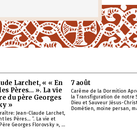
ude Larchet, « « En
7 août
les Pères… ». La vie
Carême de la Dormition Apr
vre du père Georges
la Transfiguration de notre 
Dieu et Sauveur Jésus-Christ
ky »
Dométien, moine persan, mar
raître: Jean-Claude Larchet,
t les Pères… ”. La vie et
Père Georges Florovsky », ...