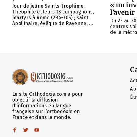
« un in
Jour de jeûne Saints Trophime,
l’avenir
Théophile et leurs 13 compagnons,
martyrs à Rome (284-305) ; saint
Du 23 au 30
Apollinaire, évêque de Ravenne, ...
centres spi
de la métrop
C
Act
Ap
Le site Orthodoxie.com a pour
Êt
objectif la diffusion
d’informations en langue
française sur l’orthodoxie en
France et dans le monde.