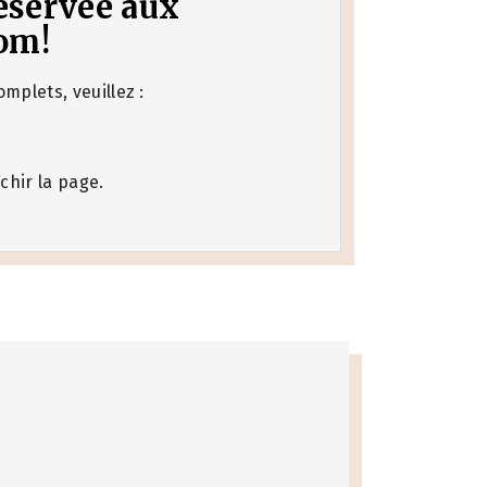
 réservée aux
om!
mplets, veuillez :
chir la page.