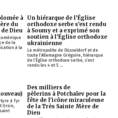
olomée à
Un hiérarque de l’Église
tère du
orthodoxe serbe s’est rendu
 de Dieu
à Soumy et a exprimé son
soutien à l’Église orthodoxe
œcuménique
ukrainienne
ce de la
ication à la
Le métropolite de Düsseldorf et de
toute l’Allemagne Grégoire, hiérarque
de l’Église orthodoxe serbe, s’est
rendu les 4 et 5 ...
Des milliers de
nouveau)
pèlerins à Potchaïev pour la
fête de l’icône miraculeuse
tyre à Tyr
de la Très Sainte Mère de
t Ursin,
saint
Dieu