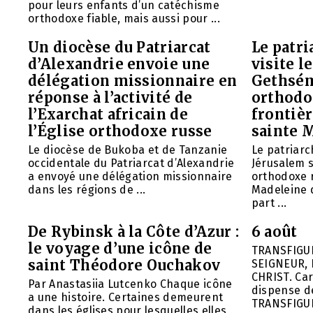
pour leurs enfants d’un catéchisme
orthodoxe fiable, mais aussi pour ...
Un diocèse du Patriarcat
Le patri
d’Alexandrie envoie une
visite l
délégation missionnaire en
Gethsém
réponse à l’activité de
orthodo
l’Exarchat africain de
frontièr
l’Église orthodoxe russe
sainte 
Le diocèse de Bukoba et de Tanzanie
Le patriarc
occidentale du Patriarcat d’Alexandrie
Jérusalem 
a envoyé une délégation missionnaire
orthodoxe 
dans les régions de ...
Madeleine d
part ...
De Rybinsk à la Côte d’Azur :
6 août
le voyage d’une icône de
TRANSFIGU
saint Théodore Ouchakov
SEIGNEUR, 
CHRIST. Car
Par Anastasiia Lutcenko Chaque icône
dispense d
a une histoire. Certaines demeurent
TRANSFIGU
dans les églises pour lesquelles elles