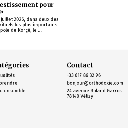
vestissement pour
 »
 juillet 2026, dans deux des
rituels les plus importants
ole de Korçë, le ...
atégories
Contact
ualités
+33 617 86 32 96
prendre
bonjour@orthodoxie.com
re ensemble
24 avenue Roland Garros
78140 Vélizy