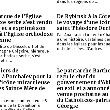
dans les régions de ...
rque de l’Église
De Rybinsk à la Côte
xe serbe s’est rendu
le voyage d’une icô
 et a exprimé son
saint Théodore Ouc
à l’Église orthodoxe
Par Anastasiia Lutcenko Ch
enne
a une histoire. Certaines d
dans les églises pour lesque
ite de Düsseldorf et de
ont été créées. D’autres ...
emagne Grégoire, hiérarque
 orthodoxe serbe, s’est
et 5 ...
iers de
Le patriarche Barth
 à Potchaïev pour la
reçu le chef du
l’icône miraculeuse
gouvernement d’Ab
ès Sainte Mère de
en exil et a annoncé
venue prochaine au
du Catholicos-patri
solennels ont eu lieu le 5
Géorgie
aure de la Dormition à