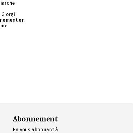
riarche
 Giorgi
rnement en
nome
Abonnement
En vous abonnant à