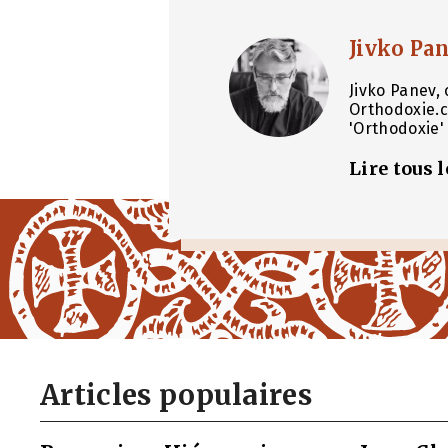
Jivko Pa
Jivko Panev, 
Orthodoxie.c
'Orthodoxie' 
Lire tous 
Articles populaires