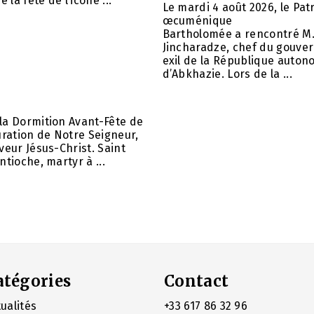
e la fête de l’icône ...
Le mardi 4 août 2026, le Pat
œcuménique
Bartholomée a rencontré M.
Jincharadze, chef du gouve
exil de la République auto
d’Abkhazie. Lors de la ...
la Dormition Avant-Fête de
uration de Notre Seigneur,
veur Jésus-Christ. Saint
ntioche, martyr à ...
atégories
Contact
ualités
+33 617 86 32 96