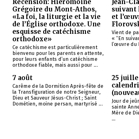
Recension: Hiéromoine
Jean-Cla
Grégoire du Mont-Athos,
suivant 
«La foi, la liturgie et la vie
et l’œu
de l’Église orthodoxe. Une
Florovs
esquisse de catéchisme
Vient de pa
orthodoxe»
« “En suivan
l’œuvre du 
Ce catéchisme est particulièrement
bienvenu pour les parents en attente,
pour leurs enfants d’un catéchisme
orthodoxe fiable, mais aussi pour ...
7 août
25 juill
calendri
Carême de la Dormition Après-fête de
(nouvea
la Transfiguration de notre Seigneur,
Dieu et Sauveur Jésus-Christ ; Saint
Jour de jeû
Dométien, moine persan, martyrisé ...
sainte Anne
Mère de Die
...