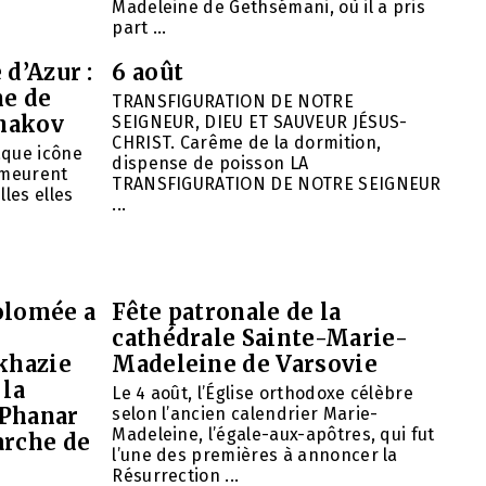
Madeleine de Gethsémani, où il a pris
part ...
 d’Azur :
6 août
ne de
TRANSFIGURATION DE NOTRE
hakov
SEIGNEUR, DIEU ET SAUVEUR JÉSUS-
CHRIST. Carême de la dormition,
aque icône
dispense de poisson LA
emeurent
TRANSFIGURATION DE NOTRE SEIGNEUR
lles elles
...
olomée a
Fête patronale de la
cathédrale Sainte-Marie-
khazie
Madeleine de Varsovie
 la
Le 4 août, l’Église orthodoxe célèbre
 Phanar
selon l’ancien calendrier Marie-
Madeleine, l’égale-aux-apôtres, qui fut
arche de
l’une des premières à annoncer la
Résurrection ...