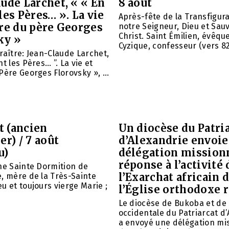
ude Larchet, « « En
8 août
les Pères… ». La vie
Après-fête de la Transfigur
vre du père Georges
notre Seigneur, Dieu et Sau
Christ. Saint Émilien, évêqu
ky »
Cyzique, confesseur (vers 820)
raître: Jean-Claude Larchet,
t les Pères… ”. La vie et
Père Georges Florovsky », ...
et (ancien
Un diocèse du Patri
er) / 7 août
d’Alexandrie envoie
u)
délégation mission
réponse à l’activité 
ne Sainte Dormition de
l’Exarchat africain 
, mère de la Très-Sainte
u et toujours vierge Marie ;
l’Église orthodoxe 
Le diocèse de Bukoba et de
occidentale du Patriarcat d
a envoyé une délégation mi