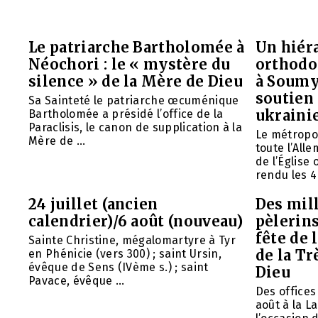
Le patriarche Bartholomée à
Un hiéra
Néochori : le « mystère du
orthodo
silence » de la Mère de Dieu
à Soumy
soutien 
Sa Sainteté le patriarche œcuménique
ukraini
Bartholomée a présidé l’office de la
Paraclisis, le canon de supplication à la
Le métropol
Mère de ...
toute l’All
de l’Église
rendu les 4 
24 juillet (ancien
Des mill
calendrier)/6 août (nouveau)
pèlerins
fête de 
Sainte Christine, mégalomartyre à Tyr
de la Tr
en Phénicie (vers 300) ; saint Ursin,
évêque de Sens (IVème s.) ; saint
Dieu
Pavace, évêque ...
Des offices 
août à la L