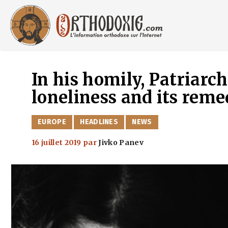
Aller
au
contenu
In his homily, Patriarc
loneliness and its reme
CATÉGORIES
EUROPE
HEADLINES
NEWS
16 juillet 2019
par
Jivko Panev