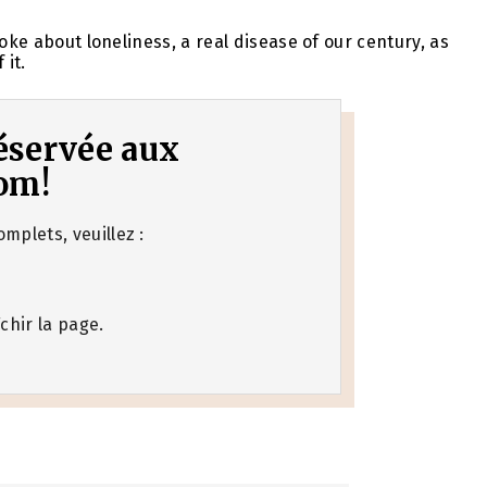
oke about loneliness, a real disease of our century, as
 it.
 réservée aux
om!
mplets, veuillez :
chir la page.