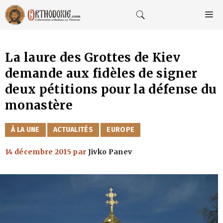
Aller
au
M
contenu
La laure des Grottes de Kiev
demande aux fidèles de signer
deux pétitions pour la défense du
monastère
CATÉGORIES
À LA UNE
ACTUALITÉS
EUROPE
14 décembre 2015
par
Jivko Panev