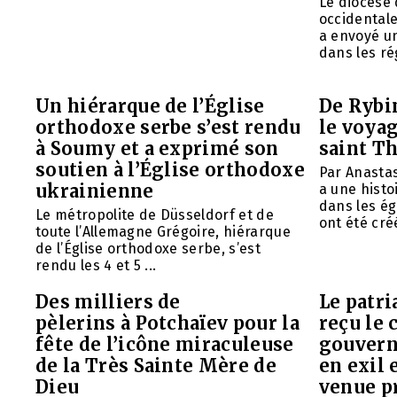
Le diocèse
occidentale
a envoyé u
dans les rég
Un hiérarque de l’Église
De Rybin
orthodoxe serbe s’est rendu
le voyag
à Soumy et a exprimé son
saint T
soutien à l’Église orthodoxe
Par Anasta
ukrainienne
a une histo
dans les ég
Le métropolite de Düsseldorf et de
ont été créé
toute l’Allemagne Grégoire, hiérarque
de l’Église orthodoxe serbe, s’est
rendu les 4 et 5 ...
Des milliers de
Le patr
pèlerins à Potchaïev pour la
reçu le 
fête de l’icône miraculeuse
gouvern
de la Très Sainte Mère de
en exil 
Dieu
venue p