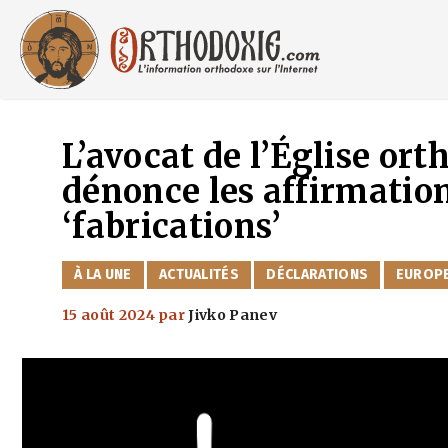
Aller
au
contenu
L’avocat de l’Église or
dénonce les affirmati
‘fabrications’
CATÉGORIES
À LA UNE
ACTUALITÉS
DÉCLARATIONS
EUROP
15 août 2024
par
Jivko Panev