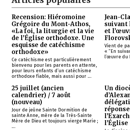
Articles populaires
Recension: Hiéromoine
Jean-Cla
Grégoire du Mont-Athos,
suivant 
«La foi, la liturgie et la vie
et l’œu
de l’Église orthodoxe. Une
Florovs
esquisse de catéchisme
Vient de pa
orthodoxe»
« “En suivan
l’œuvre du 
Ce catéchisme est particulièrement
bienvenu pour les parents en attente,
pour leurs enfants d’un catéchisme
orthodoxe fiable, mais aussi pour ...
25 juillet (ancien
Un diocè
calendrier) / 7 août
d’Alexa
(nouveau)
délégat
réponse 
Jour de jeûne Sainte Dormition de
l’Exarch
sainte Anne, mère de la Très-Sainte
Mère de Dieu et toujours vierge Marie ;
l’Église
...