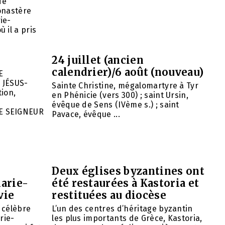
de
onastère
ie-
 il a pris
24 juillet (ancien
calendrier)/6 août (nouveau)
E
 JÉSUS-
Sainte Christine, mégalomartyre à Tyr
ion,
en Phénicie (vers 300) ; saint Ursin,
évêque de Sens (IVème s.) ; saint
E SEIGNEUR
Pavace, évêque ...
Deux églises byzantines ont
arie-
été restaurées à Kastoria et
vie
restituées au diocèse
e célèbre
L’un des centres d’héritage byzantin
rie-
les plus importants de Grèce, Kastoria,