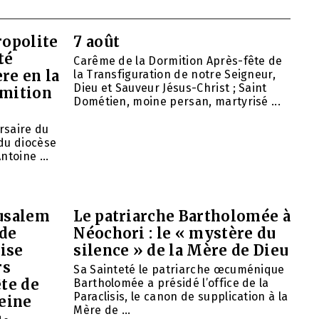
opolite
7 août
té
Carême de la Dormition Après-fête de
re en la
la Transfiguration de notre Seigneur,
Dieu et Sauveur Jésus-Christ ; Saint
rmition
Dométien, moine persan, martyrisé ...
ersaire du
du diocèse
ntoine ...
rusalem
Le patriarche Bartholomée à
 de
Néochori : le « mystère du
ise
silence » de la Mère de Dieu
rs
Sa Sainteté le patriarche œcuménique
ête de
Bartholomée a présidé l’office de la
Paraclisis, le canon de supplication à la
eine
Mère de ...