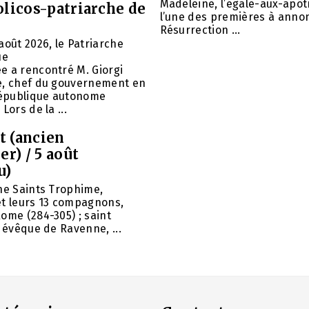
Madeleine, l’égale-aux-apôtr
olicos-patriarche de
l’une des premières à annon
Résurrection ...
août 2026, le Patriarche
ue
e a rencontré M. Giorgi
e, chef du gouvernement en
 République autonome
Lors de la ...
et (ancien
er) / 5 août
u)
ne Saints Trophime,
et leurs 13 compagnons,
ome (284-305) ; saint
, évêque de Ravenne, ...