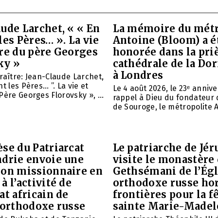
ude Larchet, « « En
La mémoire du métr
les Pères… ». La vie
Antoine (Bloom) a é
vre du père Georges
honorée dans la priè
ky »
cathédrale de la Do
à Londres
raître: Jean-Claude Larchet,
t les Pères… ”. La vie et
Le 4 août 2026, le 23ᵉ anniv
Père Georges Florovsky », ...
rappel à Dieu du fondateur 
de Souroge, le métropolite A
se du Patriarcat
Le patriarche de Jé
ndrie envoie une
visite le monastère
ion missionnaire en
Gethsémani de l’Égl
à l’activité de
orthodoxe russe ho
at africain de
frontières pour la f
 orthodoxe russe
sainte Marie-Madel