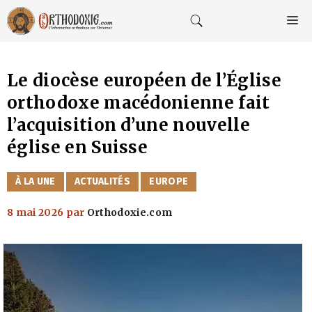
Aller
au
M
contenu
Le diocèse européen de l’Église
orthodoxe macédonienne fait
l’acquisition d’une nouvelle
église en Suisse
CATÉGORIES
À LA UNE
ACTUALITÉS
EUROPE
8 mai 2026
par
Orthodoxie.com