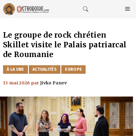
Aller
au
M
contenu
Le groupe de rock chrétien
Skillet visite le Palais patriarcal
de Roumanie
CATÉGORIES
À LA UNE
ACTUALITÉS
EUROPE
13 mai 2026
par
Jivko Panev