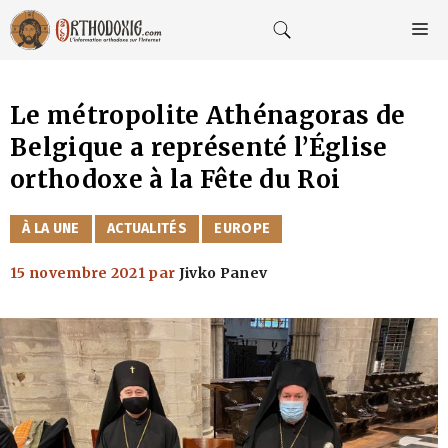
Aller
au
M
contenu
Le métropolite Athénagoras de
Belgique a représenté l’Église
orthodoxe à la Fête du Roi
CATÉGORIES
À LA UNE
ACTUALITÉS
EUROPE
15 novembre 2021
par
Jivko Panev