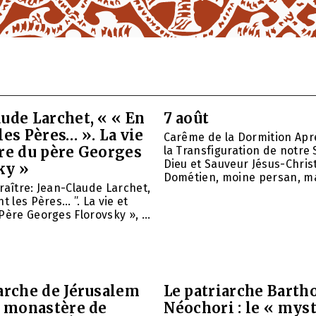
ude Larchet, « « En
7 août
les Pères… ». La vie
Carême de la Dormition Apr
vre du père Georges
la Transfiguration de notre 
Dieu et Sauveur Jésus-Christ
ky »
Dométien, moine persan, mar
raître: Jean-Claude Larchet,
t les Pères… ”. La vie et
Père Georges Florovsky », ...
arche de Jérusalem
Le patriarche Barth
e monastère de
Néochori : le « mys