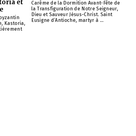
toria et
Carême de la Dormition Avant-Fête de
se
la Transfiguration de Notre Seigneur,
Dieu et Sauveur Jésus-Christ. Saint
 byzantin
Eusigne d’Antioche, martyr à ...
, Kastoria,
ntièrement