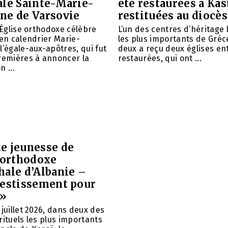
ale Sainte-Marie-
été restaurées à Kas
ne de Varsovie
restituées au diocè
l’Église orthodoxe célèbre
L’un des centres d’héritage
ien calendrier Marie-
les plus importants de Grèce
l’égale-aux-apôtres, qui fut
deux a reçu deux églises e
remières à annoncer la
restaurées, qui ont ...
 ...
e jeunesse de
e orthodoxe
hale d’Albanie –
vestissement pour
 »
 juillet 2026, dans deux des
rituels les plus importants