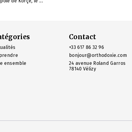
ole de Korçë, le ...
atégories
Contact
ualités
+33 617 86 32 96
prendre
bonjour@orthodoxie.com
re ensemble
24 avenue Roland Garros
78140 Vélizy