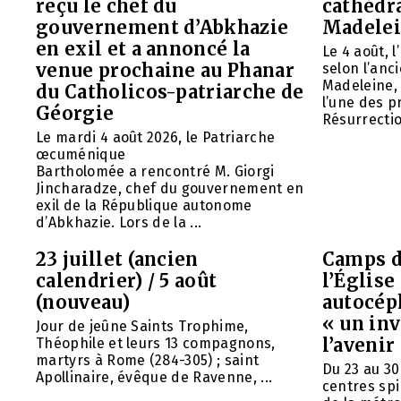
reçu le chef du
cathédr
gouvernement d’Abkhazie
Madelei
en exil et a annoncé la
Le 4 août, 
venue prochaine au Phanar
selon l’anc
Madeleine, 
du Catholicos-patriarche de
l’une des p
Géorgie
Résurrection
Le mardi 4 août 2026, le Patriarche
œcuménique
Bartholomée a rencontré M. Giorgi
Jincharadze, chef du gouvernement en
exil de la République autonome
d’Abkhazie. Lors de la ...
23 juillet (ancien
Camps d
calendrier) / 5 août
l’Églis
(nouveau)
autocép
« un in
Jour de jeûne Saints Trophime,
l’avenir
Théophile et leurs 13 compagnons,
martyrs à Rome (284-305) ; saint
Du 23 au 30
Apollinaire, évêque de Ravenne, ...
centres spi