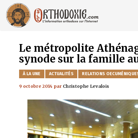
Aller
au
contenu
Le métropolite Athénag
synode sur la famille a
CATÉGORIES
À LA UNE
ACTUALITÉS
RELATIONS OECUMÉNIQUE
9 octobre 2014
par
Christophe Levalois