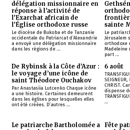
délégation missionnaire en
Gethsém
réponse à l’activité de
orthodo
l’Exarchat africain de
frontièr
l’Église orthodoxe russe
sainte 
Le diocèse de Bukoba et de Tanzanie
Le patriarc
occidentale du Patriarcat d’Alexandrie
Jérusalem 
a envoyé une délégation missionnaire
orthodoxe 
dans les régions de ...
Madeleine d
part ...
De Rybinsk à la Côte d’Azur :
6 août
le voyage d’une icône de
TRANSFIGU
saint Théodore Ouchakov
SEIGNEUR, 
CHRIST. Car
Par Anastasiia Lutcenko Chaque icône
dispense d
a une histoire. Certaines demeurent
TRANSFIGU
dans les églises pour lesquelles elles
...
ont été créées. D’autres ...
Le patriarche Bartholomée a
Fête pat