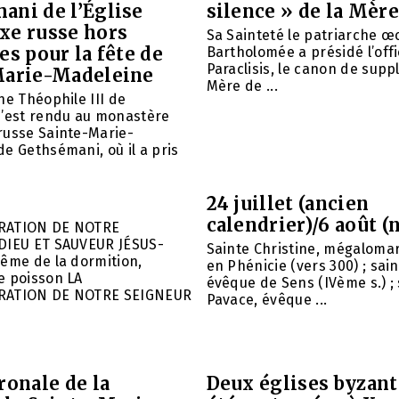
ani de l’Église
silence » de la Mère
xe russe hors
Sa Sainteté le patriarche 
es pour la fête de
Bartholomée a présidé l’offi
Paraclisis, le canon de suppl
Marie-Madeleine
Mère de ...
he Théophile III de
s’est rendu au monastère
russe Sainte-Marie-
e Gethsémani, où il a pris
24 juillet (ancien
calendrier)/6 août (
RATION DE NOTRE
DIEU ET SAUVEUR JÉSUS-
Sainte Christine, mégalomar
ême de la dormition,
en Phénicie (vers 300) ; sain
e poisson LA
évêque de Sens (IVème s.) ; 
RATION DE NOTRE SEIGNEUR
Pavace, évêque ...
ronale de la
Deux églises byzant