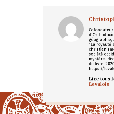
Christop
Cofondateur 
d'Orthodoxie
géographie, 
"La royauté e
christianism
société occid
mystère. His
du livre, 202
https://leva
Lire tous 
Levalois