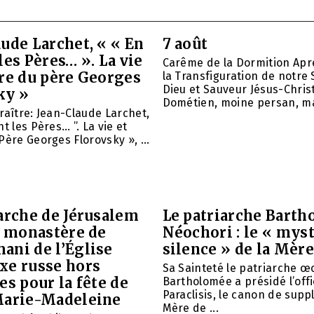
ude Larchet, « « En
7 août
les Pères… ». La vie
Carême de la Dormition Apr
vre du père Georges
la Transfiguration de notre 
Dieu et Sauveur Jésus-Christ
ky »
Dométien, moine persan, mar
raître: Jean-Claude Larchet,
t les Pères… ”. La vie et
Père Georges Florovsky », ...
arche de Jérusalem
Le patriarche Barth
e monastère de
Néochori : le « mys
ani de l’Église
silence » de la Mère
xe russe hors
Sa Sainteté le patriarche 
es pour la fête de
Bartholomée a présidé l’offi
Paraclisis, le canon de suppl
Marie-Madeleine
Mère de ...