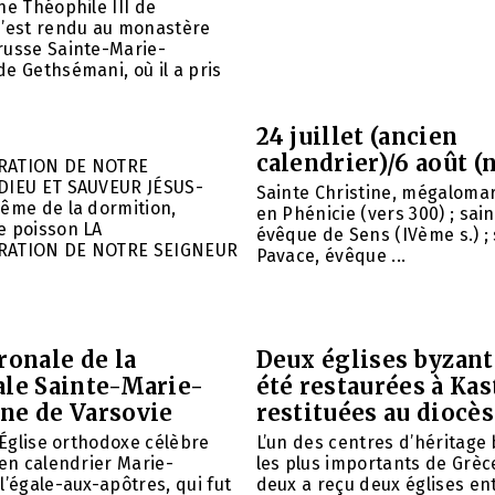
he Théophile III de
s’est rendu au monastère
russe Sainte-Marie-
e Gethsémani, où il a pris
24 juillet (ancien
calendrier)/6 août (
RATION DE NOTRE
DIEU ET SAUVEUR JÉSUS-
Sainte Christine, mégalomar
ême de la dormition,
en Phénicie (vers 300) ; sain
e poisson LA
évêque de Sens (IVème s.) ; 
RATION DE NOTRE SEIGNEUR
Pavace, évêque ...
ronale de la
Deux églises byzant
ale Sainte-Marie-
été restaurées à Kas
ne de Varsovie
restituées au diocè
l’Église orthodoxe célèbre
L’un des centres d’héritage
ien calendrier Marie-
les plus importants de Grèce
l’égale-aux-apôtres, qui fut
deux a reçu deux églises e