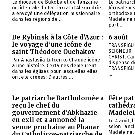
Le diocèse de Bukoba et de Tanzanie
Le patriarc
occidentale du Patriarcat d’Alexandrie
Jérusalem 
a envoyé une délégation missionnaire
orthodoxe 
dans les régions de ...
Madeleine d
part ...
De Rybinsk à la Côte d’Azur :
6 août
le voyage d’une icône de
TRANSFIGU
saint Théodore Ouchakov
SEIGNEUR, 
CHRIST. Car
Par Anastasiia Lutcenko Chaque icône
dispense d
a une histoire. Certaines demeurent
TRANSFIGU
dans les églises pour lesquelles elles
...
ont été créées. D’autres ...
Le patriarche Bartholomée a
Fête pat
reçu le chef du
cathédr
gouvernement d’Abkhazie
Madelei
en exil et a annoncé la
Le 4 août, 
venue prochaine au Phanar
selon l’anc
Madeleine, 
du Catholicos-patriarche de