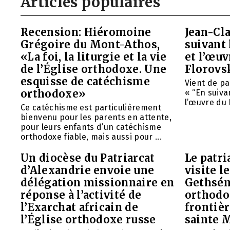
Articles populaires
Recension: Hiéromoine
Jean-Cla
Grégoire du Mont-Athos,
suivant 
«La foi, la liturgie et la vie
et l’œu
de l’Église orthodoxe. Une
Florovs
esquisse de catéchisme
Vient de pa
orthodoxe»
« “En suivan
l’œuvre du 
Ce catéchisme est particulièrement
bienvenu pour les parents en attente,
pour leurs enfants d’un catéchisme
orthodoxe fiable, mais aussi pour ...
Un diocèse du Patriarcat
Le patri
d’Alexandrie envoie une
visite l
délégation missionnaire en
Gethsém
réponse à l’activité de
orthodo
l’Exarchat africain de
frontièr
l’Église orthodoxe russe
sainte 