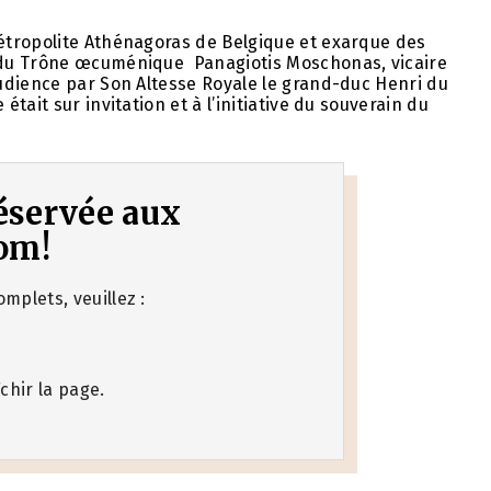
étropolite Athénagoras de Belgique et exarque des
 du Trône œcuménique Panagiotis Moschonas, vicaire
udience par Son Altesse Royale le grand-duc Henri du
ait sur invitation et à l’initiative du souverain du
 réservée aux
om!
mplets, veuillez :
chir la page.