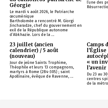
l’une des p
Géorgie
Résurrection
Le mardi 4 août 2026, le Patriarche
œcuménique
Bartholomée a rencontré M. Giorgi
Jincharadze, chef du gouvernement en
exil de la République autonome
d’Abkhazie. Lors de la ...
23 juillet (ancien
Camps d
calendrier) / 5 août
l’Églis
(nouveau)
autocép
« un in
Jour de jeûne Saints Trophime,
l’avenir
Théophile et leurs 13 compagnons,
martyrs à Rome (284-305) ; saint
Du 23 au 30
Apollinaire, évêque de Ravenne, ...
centres spi
de la métrop