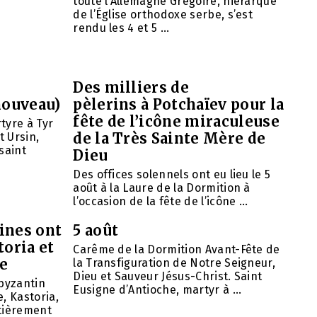
toute l’Allemagne Grégoire, hiérarque
de l’Église orthodoxe serbe, s’est
rendu les 4 et 5 ...
Des milliers de
nouveau)
pèlerins à Potchaïev pour la
fête de l’icône miraculeuse
tyre à Tyr
de la Très Sainte Mère de
t Ursin,
saint
Dieu
Des offices solennels ont eu lieu le 5
août à la Laure de la Dormition à
l’occasion de la fête de l’icône ...
ines ont
5 août
toria et
Carême de la Dormition Avant-Fête de
se
la Transfiguration de Notre Seigneur,
Dieu et Sauveur Jésus-Christ. Saint
 byzantin
Eusigne d’Antioche, martyr à ...
, Kastoria,
ntièrement