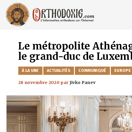
Aller
au
contenu
Le métropolite Athénag
le grand-duc de Luxem
CATÉGORIES
À LA UNE
ACTUALITÉS
COMMUNIQUÉ
EUROPE
28 novembre 2020
par
Jivko Panev