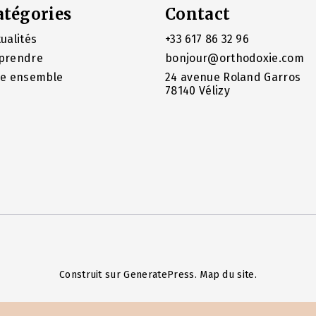
atégories
Contact
ualités
+33 617 86 32 96
prendre
bonjour@orthodoxie.com
re ensemble
24 avenue Roland Garros
78140 Vélizy
Construit sur
GeneratePress
.
Map du site
.