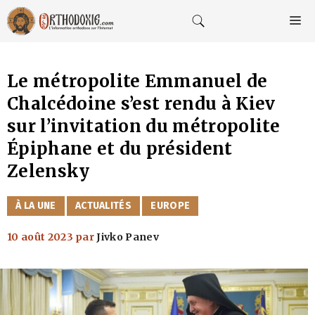
Aller
au
M
contenu
Le métropolite Emmanuel de
Chalcédoine s’est rendu à Kiev
sur l’invitation du métropolite
Épiphane et du président
Zelensky
CATÉGORIES
À LA UNE
ACTUALITÉS
EUROPE
10 août 2023
par
Jivko Panev