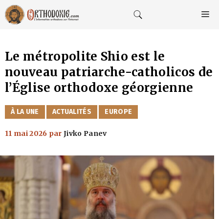
Aller
au
M
contenu
Le métropolite Shio est le
nouveau patriarche-catholicos de
l’Église orthodoxe géorgienne
CATÉGORIES
À LA UNE
ACTUALITÉS
EUROPE
11 mai 2026
par
Jivko Panev