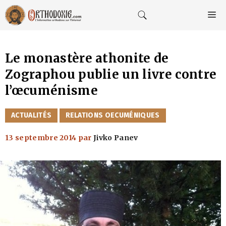
Aller
au
M
contenu
Le monastère athonite de
Zographou publie un livre contre
l’œcuménisme
CATÉGORIES
ACTUALITÉS
RELATIONS OECUMÉNIQUES
13 septembre 2014
par
Jivko Panev