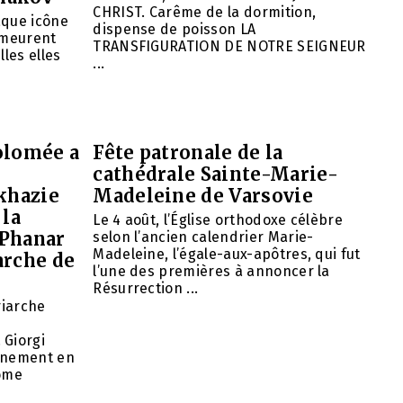
CHRIST. Carême de la dormition,
aque icône
dispense de poisson LA
emeurent
TRANSFIGURATION DE NOTRE SEIGNEUR
lles elles
...
olomée a
Fête patronale de la
cathédrale Sainte-Marie-
khazie
Madeleine de Varsovie
 la
Le 4 août, l’Église orthodoxe célèbre
 Phanar
selon l’ancien calendrier Marie-
Madeleine, l’égale-aux-apôtres, qui fut
arche de
l’une des premières à annoncer la
Résurrection ...
riarche
 Giorgi
rnement en
nome