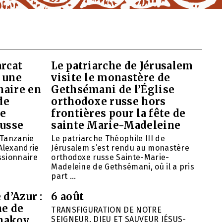
arcat
Le patriarche de Jérusalem
 une
visite le monastère de
naire en
Gethsémani de l’Église
de
orthodoxe russe hors
de
frontières pour la fête de
russe
sainte Marie-Madeleine
 Tanzanie
Le patriarche Théophile III de
’Alexandrie
Jérusalem s’est rendu au monastère
ssionnaire
orthodoxe russe Sainte-Marie-
Madeleine de Gethsémani, où il a pris
part ...
 d’Azur :
6 août
ne de
TRANSFIGURATION DE NOTRE
hakov
SEIGNEUR, DIEU ET SAUVEUR JÉSUS-