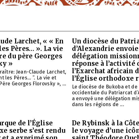
ude Larchet, « « En
Un diocèse du Patri
les Pères… ». La vie
d’Alexandrie envoie
vre du père Georges
délégation mission
ky »
réponse à l’activité 
l’Exarchat africain 
raître: Jean-Claude Larchet,
l’Église orthodoxe 
t les Pères… ”. La vie et
Père Georges Florovsky », ...
Le diocèse de Bukoba et de
occidentale du Patriarcat d
a envoyé une délégation mi
dans les régions de ...
rque de l’Église
De Rybinsk à la Côte
xe serbe s’est rendu
le voyage d’une icô
 et a exprimé son
saint Théodore Ouc