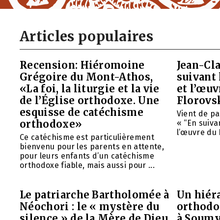
Articles populaires
Recension: Hiéromoine
Jean-Cla
Grégoire du Mont-Athos,
suivant 
«La foi, la liturgie et la vie
et l’œu
de l’Église orthodoxe. Une
Florovs
esquisse de catéchisme
Vient de pa
orthodoxe»
« “En suivan
l’œuvre du 
Ce catéchisme est particulièrement
bienvenu pour les parents en attente,
pour leurs enfants d’un catéchisme
orthodoxe fiable, mais aussi pour ...
Le patriarche Bartholomée à
Un hiéra
Néochori : le « mystère du
orthodo
silence » de la Mère de Dieu
à Soumy