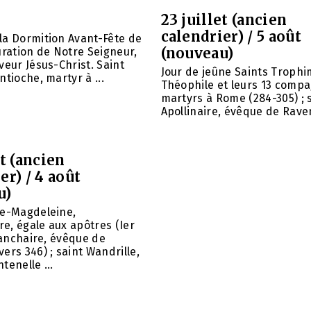
23 juillet (ancien
calendrier) / 5 août
la Dormition Avant-Fête de
(nouveau)
uration de Notre Seigneur,
veur Jésus-Christ. Saint
Jour de jeûne Saints Trophi
ntioche, martyr à ...
Théophile et leurs 13 comp
martyrs à Rome (284-305) ; 
Apollinaire, évêque de Raven
et (ancien
er) / 4 août
u)
ie-Magdeleine,
e, égale aux apôtres (Ier
 Panchaire, évêque de
ers 346) ; saint Wandrille,
tenelle ...