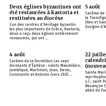
Deux églises byzantines ont
5 août
été restaurées à Kastoria et
Carême de 
restituées au diocèse
la Transfig
Dieu et Sau
L’un des centres d’héritage byzantin
Eusigne d’A
les plus importants de Grèce, Kastoria,
deux a reçu deux églises entièrement
restaurées, qui ont ...
4 août
22 juill
calendri
Carême de la Dormition Les sept
(nouvea
dormants d’Éphèse : saints Maximilien,
Jamblique, Martinien, Jean, Denis,
Sainte Mar
Constantin et Antonin (vers 250) ...
myrrhophor
s.) ; saint
Besançon (v
abbé de Fon