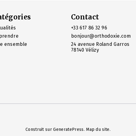
atégories
Contact
ualités
+33 617 86 32 96
prendre
bonjour@orthodoxie.com
re ensemble
24 avenue Roland Garros
78140 Vélizy
Construit sur
GeneratePress
.
Map du site
.