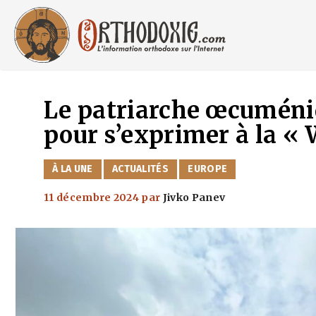
Aller
au
contenu
Le patriarche œcuméni
pour s’exprimer à la « 
CATÉGORIES
À LA UNE
ACTUALITÉS
EUROPE
11 décembre 2024
par
Jivko Panev