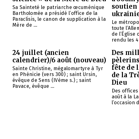
soutien 
Sa Sainteté le patriarche œcuménique
ukraini
Bartholomée a présidé l’office de la
Paraclisis, le canon de supplication à la
Le métropol
Mère de ...
toute l’All
de l’Église
rendu les 4 
24 juillet (ancien
Des mill
calendrier)/6 août (nouveau)
pèlerins
fête de 
Sainte Christine, mégalomartyre à Tyr
de la Tr
en Phénicie (vers 300) ; saint Ursin,
évêque de Sens (IVème s.) ; saint
Dieu
Pavace, évêque ...
Des offices 
août à la L
l’occasion d