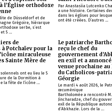
à l’Église orthodoxe
Par Anastasiia Lutcenko Ch
enne
a une histoire. Certaines d
dans les églises pour lesque
ite de Düsseldorf et de
ont été créées. D’autres ...
emagne Grégoire, hiérarque
 orthodoxe serbe, s’est
et 5 ...
iers de
Le patriarche Barth
 à Potchaïev pour la
reçu le chef du
l’icône miraculeuse
gouvernement d’Ab
ès Sainte Mère de
en exil et a annoncé
venue prochaine au
du Catholicos-patri
solennels ont eu lieu le 5
Géorgie
aure de la Dormition à
e la fête de l’icône ...
Le mardi 4 août 2026, le Pat
œcuménique
Bartholomée a rencontré M.
Jincharadze, chef du gouve
exil de la République auto
d’Abkhazie. Lors de la ...