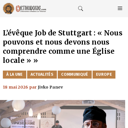
Aller
au
M
contenu
L’évêque Job de Stuttgart : « Nous
pouvons et nous devons nous
comprendre comme une Église
locale » »
CATÉGORIES
À LA UNE
ACTUALITÉS
COMMUNIQUÉ
EUROPE
18 mai 2026
par
Jivko Panev