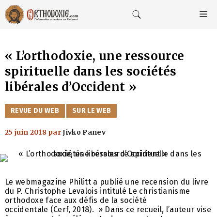
Aller
au
M
contenu
« L’orthodoxie, une ressource
spirituelle dans les sociétés
libérales d’Occident »
CATÉGORIES
REVUE DU WEB
SUR LE WEB
25 juin 2018
par
Jivko Panev
Le webmagazine Philitt a publié une recension du livre
du P. Christophe Levalois intitulé Le christianisme
orthodoxe face aux défis de la société
occidentale (Cerf, 2018). » Dans ce recueil, l’auteur vise