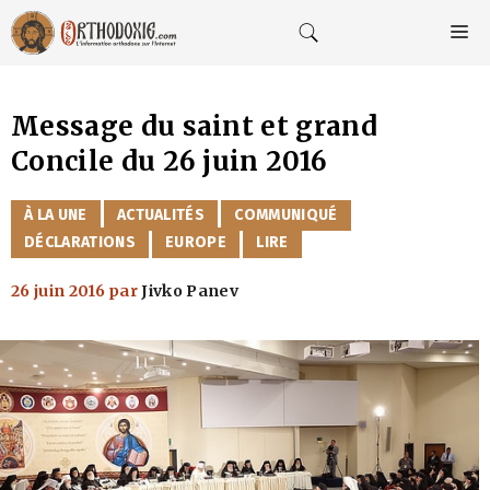
Aller
au
M
contenu
Message du saint et grand
Concile du 26 juin 2016
CATÉGORIES
À LA UNE
ACTUALITÉS
COMMUNIQUÉ
DÉCLARATIONS
EUROPE
LIRE
26 juin 2016
par
Jivko Panev