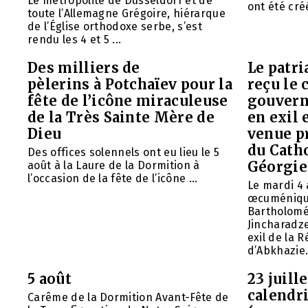
Le métropolite de Düsseldorf et de
ont été créé
toute l’Allemagne Grégoire, hiérarque
de l’Église orthodoxe serbe, s’est
rendu les 4 et 5 ...
Des milliers de
Le patr
pèlerins à Potchaïev pour la
reçu le 
fête de l’icône miraculeuse
gouvern
de la Très Sainte Mère de
en exil 
Dieu
venue p
du Cath
Des offices solennels ont eu lieu le 5
Géorgie
août à la Laure de la Dormition à
l’occasion de la fête de l’icône ...
Le mardi 4 
œcuméniq
Bartholomé
Jincharadz
exil de la
d’Abkhazie. 
5 août
23 juill
calendri
Carême de la Dormition Avant-Fête de