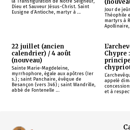
(nouvea
la Transfiguration de Notre Seigneur,
Dieu et Sauveur Jésus-Christ. Saint
Jour de jeû
Eusigne d’Antioche, martyr à ...
Théophile 
martyrs à R
Apollinaire
22 juillet (ancien
L’arche
calendrier) / 4 août
Chypre 
(nouveau)
principe
chyprio
Sainte Marie-Magdeleine,
myrrhophore, égale aux apôtres (Ier
L’archevêq
s.) ; saint Panchaire, évêque de
appelé dim
Besançon (vers 346) ; saint Wandrille,
concessions
abbé de Fontenelle ...
et à respect
C