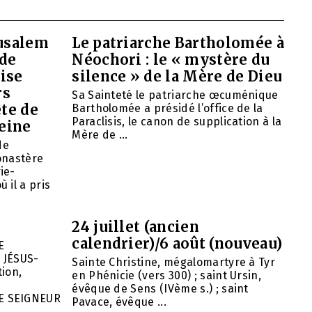
rusalem
Le patriarche Bartholomée à
 de
Néochori : le « mystère du
ise
silence » de la Mère de Dieu
rs
Sa Sainteté le patriarche œcuménique
ête de
Bartholomée a présidé l’office de la
Paraclisis, le canon de supplication à la
eine
Mère de ...
de
onastère
ie-
 il a pris
24 juillet (ancien
calendrier)/6 août (nouveau)
E
 JÉSUS-
Sainte Christine, mégalomartyre à Tyr
ion,
en Phénicie (vers 300) ; saint Ursin,
évêque de Sens (IVème s.) ; saint
E SEIGNEUR
Pavace, évêque ...