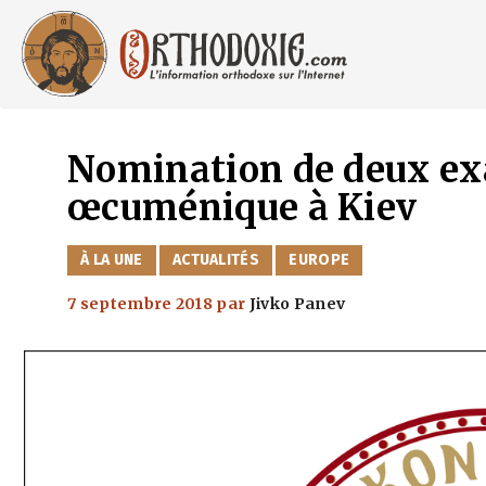
Aller
au
contenu
Nomination de deux exa
œcuménique à Kiev
CATÉGORIES
À LA UNE
ACTUALITÉS
EUROPE
7 septembre 2018
par
Jivko Panev