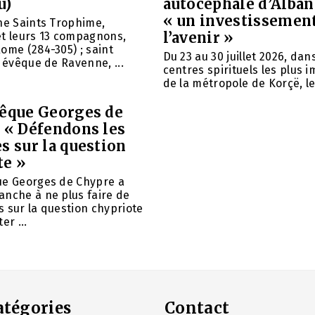
u)
autocéphale d’Alban
« un investissemen
ne Saints Trophime,
l’avenir »
et leurs 13 compagnons,
ome (284-305) ; saint
Du 23 au 30 juillet 2026, da
, évêque de Ravenne, ...
centres spirituels les plus 
de la métropole de Korçë, le 
vêque Georges de
: « Défendons les
s sur la question
te »
ue Georges de Chypre a
anche à ne plus faire de
 sur la question chypriote
er ...
atégories
Contact