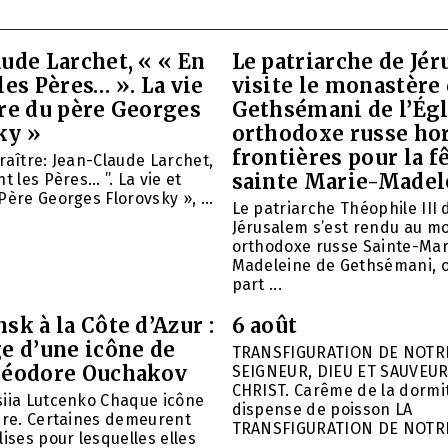
ude Larchet, « « En
Le patriarche de Jé
les Pères… ». La vie
visite le monastère
vre du père Georges
Gethsémani de l’Égl
ky »
orthodoxe russe ho
frontières pour la f
raître: Jean-Claude Larchet,
sainte Marie-Madel
t les Pères… ”. La vie et
Père Georges Florovsky », ...
Le patriarche Théophile III 
Jérusalem s’est rendu au m
orthodoxe russe Sainte-Mar
Madeleine de Gethsémani, où
part ...
sk à la Côte d’Azur :
6 août
e d’une icône de
TRANSFIGURATION DE NOTR
héodore Ouchakov
SEIGNEUR, DIEU ET SAUVEUR
CHRIST. Carême de la dormit
siia Lutcenko Chaque icône
dispense de poisson LA
ire. Certaines demeurent
TRANSFIGURATION DE NOTR
lises pour lesquelles elles
...