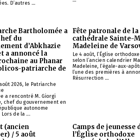
es. D’autres ...
iarche Bartholomée a
Fête patronale de la
chef du
cathédrale Sainte-M
ement d’Abkhazie
Madeleine de Varso
et a annoncé la
Le 4 août, l’Église orthodox
rochaine au Phanar
selon l’ancien calendrier Ma
Madeleine, l’égale-aux-apôtr
olicos-patriarche de
l’une des premières à annon
Résurrection ...
août 2026, le Patriarche
ue
e a rencontré M. Giorgi
e, chef du gouvernement en
 République autonome
Lors de la ...
et (ancien
Camps de jeunesse 
er) / 5 août
l’Église orthodoxe