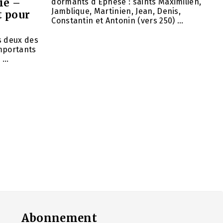
ie –
dormants d’Éphèse : saints Maximilien,
Jamblique, Martinien, Jean, Denis,
t pour
Constantin et Antonin (vers 250) ...
ns deux des
importants
...
Abonnement