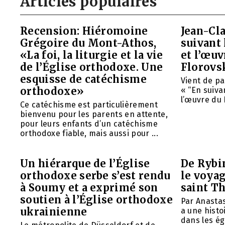
Articles populaires
Recension: Hiéromoine
Jean-Cla
Grégoire du Mont-Athos,
suivant 
«La foi, la liturgie et la vie
et l’œu
de l’Église orthodoxe. Une
Florovs
esquisse de catéchisme
Vient de pa
orthodoxe»
« “En suivan
l’œuvre du 
Ce catéchisme est particulièrement
bienvenu pour les parents en attente,
pour leurs enfants d’un catéchisme
orthodoxe fiable, mais aussi pour ...
Un hiérarque de l’Église
De Rybin
orthodoxe serbe s’est rendu
le voyag
à Soumy et a exprimé son
saint T
soutien à l’Église orthodoxe
Par Anasta
ukrainienne
a une histo
dans les ég