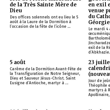
de la Très Sainte Mère de
en exil 
Dieu
venue p
du Cath
Des offices solennels ont eu lieu le 5
Géorgie
août à la Laure de la Dormition à
l’occasion de la fête de l’icône ...
Le mardi 4 
œcuméniq
Bartholomé
Jincharadz
exil de la
d’Abkhazie. 
5 août
23 juill
calendri
Carême de la Dormition Avant-Fête de
(nouvea
la Transfiguration de Notre Seigneur,
Dieu et Sauveur Jésus-Christ. Saint
Jour de jeû
Eusigne d’Antioche, martyr à ...
Théophile 
martyrs à R
Apollinaire