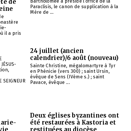
ête de
Bartholomée a présidé l’office de la
Paraclisis, le canon de supplication à la
eine
Mère de ...
de
onastère
ie-
 il a pris
24 juillet (ancien
calendrier)/6 août (nouveau)
E
 JÉSUS-
Sainte Christine, mégalomartyre à Tyr
ion,
en Phénicie (vers 300) ; saint Ursin,
évêque de Sens (IVème s.) ; saint
E SEIGNEUR
Pavace, évêque ...
Deux églises byzantines ont
arie-
été restaurées à Kastoria et
vie
restituées au diocèse