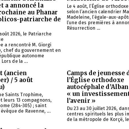
et a annoncé la
Le 4 août, l’Église orthodox
rochaine au Phanar
selon l’ancien calendrier Ma
Madeleine, l’égale-aux-apôtr
olicos-patriarche de
l’une des premières à annon
Résurrection ...
août 2026, le Patriarche
ue
e a rencontré M. Giorgi
e, chef du gouvernement en
 République autonome
Lors de la ...
et (ancien
Camps de jeunesse 
er) / 5 août
l’Église orthodoxe
u)
autocéphale d’Alban
« un investissemen
ne Saints Trophime,
l’avenir »
et leurs 13 compagnons,
ome (284-305) ; saint
Du 23 au 30 juillet 2026, da
, évêque de Ravenne, ...
centres spirituels les plus 
de la métropole de Korçë, le 