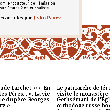
om. Producteur de l'émission
sur France 2 et journaliste.
les articles par
Jivko Panev
ude Larchet, « « En
Le patriarche de Jé
les Pères… ». La vie
visite le monastère
vre du père Georges
Gethsémani de l’Égl
ky »
orthodoxe russe ho