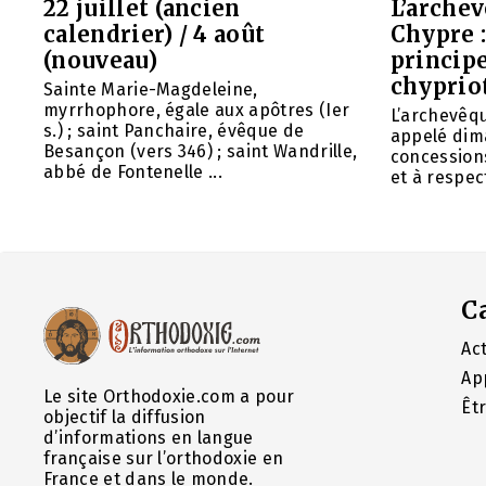
22 juillet (ancien
L’arche
calendrier) / 4 août
Chypre 
(nouveau)
principe
chyprio
Sainte Marie-Magdeleine,
myrrhophore, égale aux apôtres (Ier
L’archevêq
s.) ; saint Panchaire, évêque de
appelé dim
Besançon (vers 346) ; saint Wandrille,
concessions
abbé de Fontenelle ...
et à respect
C
Act
Ap
Le site Orthodoxie.com a pour
Êt
objectif la diffusion
d’informations en langue
française sur l’orthodoxie en
France et dans le monde.