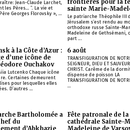
frontières pour la f
raître: Jean-Claude Larchet,
sainte Marie-Madel
t les Pères… ”. La vie et
Père Georges Florovsky », ...
Le patriarche Théophile III 
Jérusalem s’est rendu au m
orthodoxe russe Sainte-Mar
Madeleine de Gethsémani, où
part ...
sk à la Côte d’Azur :
6 août
e d’une icône de
TRANSFIGURATION DE NOTR
héodore Ouchakov
SEIGNEUR, DIEU ET SAUVEUR
CHRIST. Carême de la dormit
siia Lutcenko Chaque icône
dispense de poisson LA
ire. Certaines demeurent
TRANSFIGURATION DE NOTR
lises pour lesquelles elles
...
es. D’autres ...
iarche Bartholomée a
Fête patronale de la
chef du
cathédrale Sainte-M
ement d’Abkhazie
Madeleine de Varso