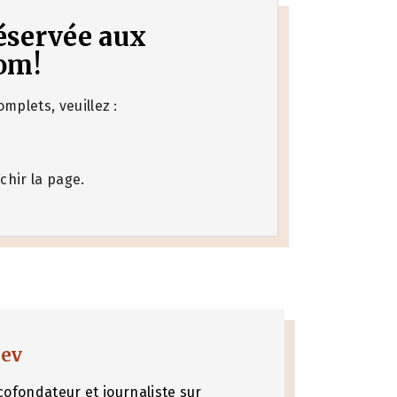
 réservée aux
om!
mplets, veuillez :
chir la page.
nev
cofondateur et journaliste sur