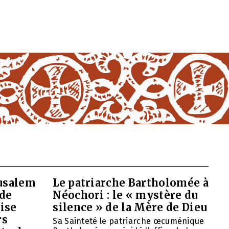
rusalem
Le patriarche Bartholomée à
 de
Néochori : le « mystère du
ise
silence » de la Mère de Dieu
rs
Sa Sainteté le patriarche œcuménique