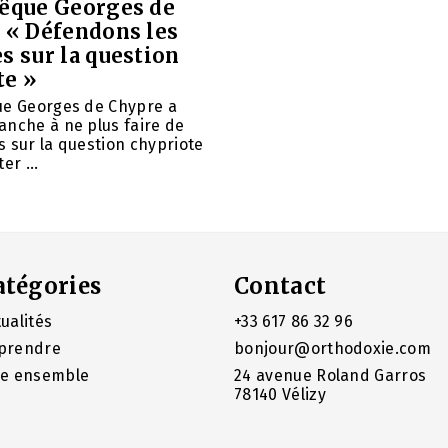
vêque Georges de
: « Défendons les
s sur la question
te »
ue Georges de Chypre a
anche à ne plus faire de
 sur la question chypriote
er ...
atégories
Contact
ualités
+33 617 86 32 96
prendre
bonjour@orthodoxie.com
re ensemble
24 avenue Roland Garros
78140 Vélizy