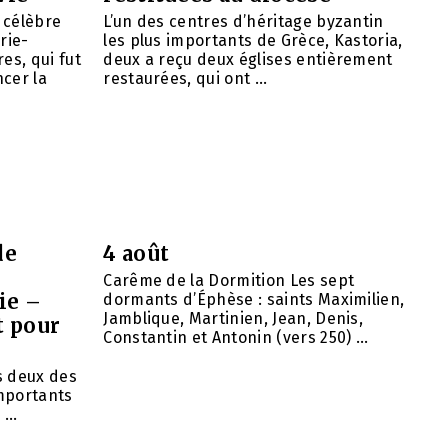
e célèbre
L’un des centres d’héritage byzantin
rie-
les plus importants de Grèce, Kastoria,
es, qui fut
deux a reçu deux églises entièrement
cer la
restaurées, qui ont ...
de
4 août
Carême de la Dormition Les sept
ie –
dormants d’Éphèse : saints Maximilien,
Jamblique, Martinien, Jean, Denis,
t pour
Constantin et Antonin (vers 250) ...
ns deux des
importants
...