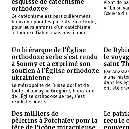
esquisse de catéchisme
Vient de pa
orthodoxe»
« “En suivan
l’œuvre du 
Ce catéchisme est particulièrement
bienvenu pour les parents en attente,
pour leurs enfants d’un catéchisme
orthodoxe fiable, mais aussi pour ...
Un hiérarque de l’Église
De Rybin
orthodoxe serbe s’est rendu
le voyag
à Soumy et a exprimé son
saint T
soutien à l’Église orthodoxe
Par Anasta
ukrainienne
a une histo
dans les ég
Le métropolite de Düsseldorf et de
ont été créé
toute l’Allemagne Grégoire, hiérarque
de l’Église orthodoxe serbe, s’est
rendu les 4 et 5 ...
Des milliers de
Le patr
pèlerins à Potchaïev pour la
reçu le 
fête de l’icône miraculeuse
gouvern