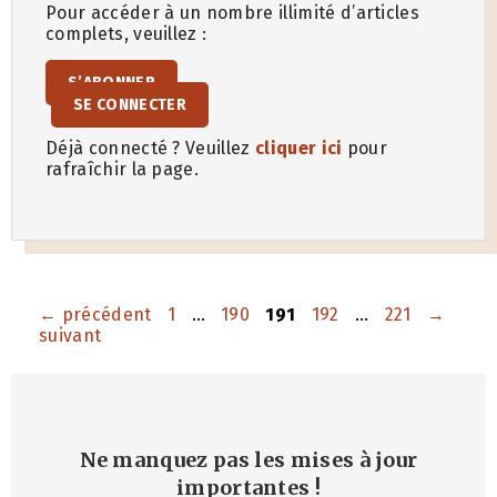
Pour accéder à un nombre illimité d’articles
complets, veuillez :
S’ABONNER
SE CONNECTER
Déjà connecté ? Veuillez
cliquer ici
pour
rafraîchir la page.
Page
Page
Page
Page
Page
←
précédent
1
…
190
191
192
…
221
→
suivant
Ne manquez pas les mises à jour
importantes
!