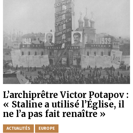
L’archiprêtre Victor Potapov :
« Staline a utilisé l’Église, il
ne l’a pas fait renaître »
CATÉGORIES
ACTUALITÉS
EUROPE