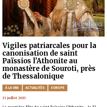
Vigiles patriarcales pour la
canonisation de saint
Païssios l’Athonite au
monastère de Souroti, près
de Thessalonique
CATÉGORIES
À LA UNE
ACTUALITÉS
EUROPE
13 juillet 2015