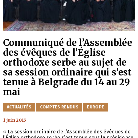
Communiqué de l’Assemblée
des évêques de l’Église
orthodoxe serbe au sujet de
sa session ordinaire qui s’est
tenue à Belgrade du 14 au 29
mai
CATÉGORIES
ACTUALITÉS
COMPTES RENDUS
EUROPE
1 juin 2015
« La session ordinaire dе l’Assemblée des évêques de
l’Église orthodoxe serbe s’est tenue sous la présidence