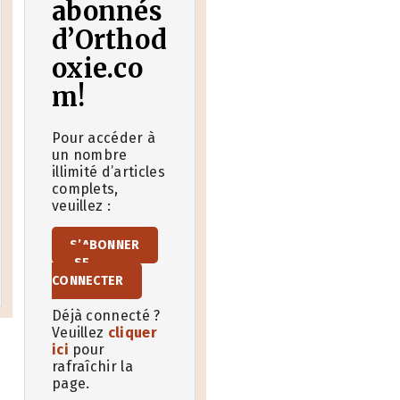
abonnés
d’Orthod
oxie.co
m!
Pour accéder à
un nombre
illimité d’articles
complets,
veuillez :
S’ABONNER
SE
CONNECTER
Déjà connecté ?
Veuillez
cliquer
ici
pour
rafraîchir la
page.