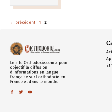
Page
Page
←
précédent
1
2
C
Act
Ap
Le site Orthodoxie.com a pour
Êt
objectif la diffusion
d’informations en langue
française sur l’orthodoxie en
France et dans le monde.