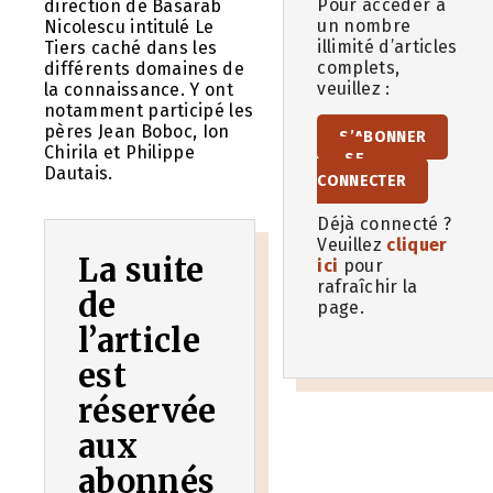
Pour accéder à
direction de Basarab
un nombre
Nicolescu intitulé Le
illimité d’articles
Tiers caché dans les
complets,
différents domaines de
veuillez :
la connaissance. Y ont
notamment participé les
pères Jean Boboc, Ion
S’ABONNER
Chirila et Philippe
SE
Dautais.
CONNECTER
Déjà connecté ?
Veuillez
cliquer
La suite
ici
pour
rafraîchir la
de
page.
l’article
est
réservée
aux
abonnés