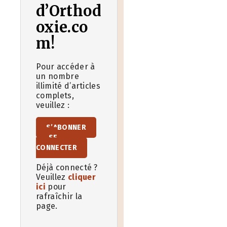
d’Orthod
oxie.co
m!
Pour accéder à
un nombre
illimité d’articles
complets,
veuillez :
S’ABONNER
SE
CONNECTER
Déjà connecté ?
Veuillez
cliquer
ici
pour
rafraîchir la
page.