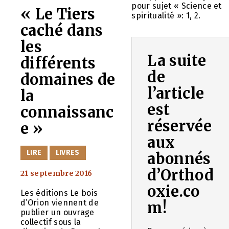
pour sujet « Science et
« Le Tiers
spiritualité »: 1, 2.
caché dans
les
La suite
différents
de
domaines de
l’article
la
est
connaissanc
réservée
e »
aux
CATÉGORIES
LIRE
LIVRES
abonnés
d’Orthod
21 septembre 2016
oxie.co
Les éditions Le bois
d’Orion viennent de
m!
publier un ouvrage
collectif sous la