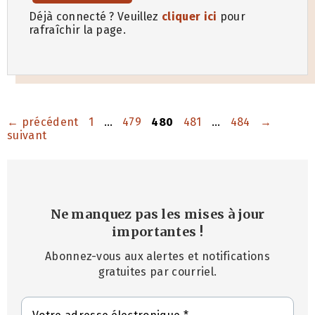
Déjà connecté ? Veuillez
cliquer ici
pour
rafraîchir la page.
Page
Page
Page
Page
Page
←
précédent
1
…
479
480
481
…
484
→
suivant
Ne manquez pas les mises à jour
importantes
!
Abonnez-vous aux alertes et notifications
gratuites par courriel.