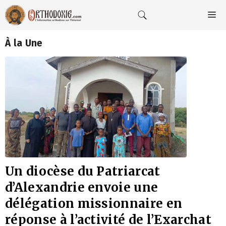
Aller
au
M
contenu
À la Une
Un diocèse du Patriarcat
d’Alexandrie envoie une
délégation missionnaire en
réponse à l’activité de l’Exarchat