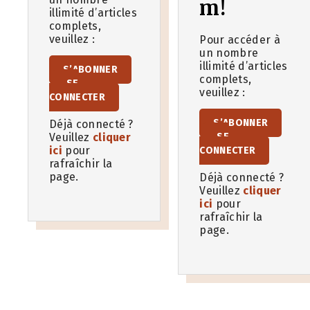
m!
illimité d’articles
complets,
veuillez :
Pour accéder à
un nombre
illimité d’articles
S’ABONNER
complets,
SE
veuillez :
CONNECTER
S’ABONNER
Déjà connecté ?
Veuillez
cliquer
SE
ici
pour
CONNECTER
rafraîchir la
page.
Déjà connecté ?
Veuillez
cliquer
ici
pour
rafraîchir la
page.