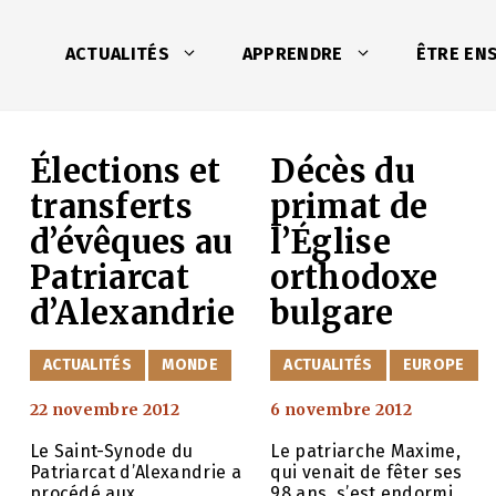
ACTUALITÉS
APPRENDRE
ÊTRE EN
Élections et
Décès du
e
transferts
primat de
d’évêques au
l’Église
Patriarcat
orthodoxe
d’Alexandrie
bulgare
CATÉGORIES
CATÉGORIES
ACTUALITÉS
MONDE
ACTUALITÉS
EUROPE
22 novembre 2012
6 novembre 2012
Le Saint-Synode du
Le patriarche Maxime,
Patriarcat d’Alexandrie a
qui venait de fêter ses
procédé aux
98 ans, s’est endormi