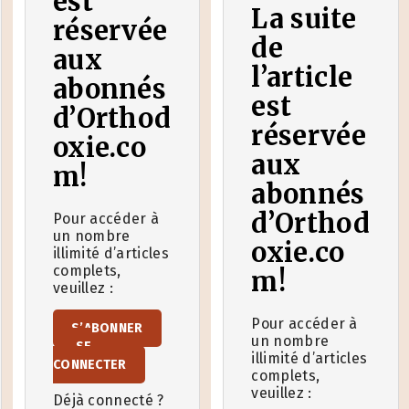
est
La suite
réservée
de
aux
l’article
abonnés
est
d’Orthod
réservée
oxie.co
aux
m!
abonnés
d’Orthod
Pour accéder à
un nombre
oxie.co
illimité d’articles
complets,
m!
veuillez :
Pour accéder à
S’ABONNER
un nombre
SE
illimité d’articles
CONNECTER
complets,
veuillez :
Déjà connecté ?