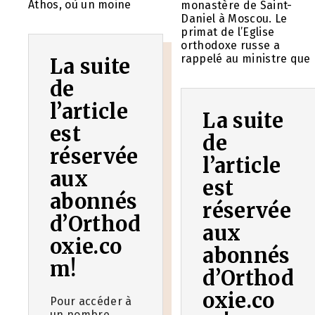
Athos, où un moine
monastère de Saint-
Daniel à Moscou. Le
primat de l’Eglise
orthodoxe russe a
rappelé au ministre que
La suite
de
l’article
La suite
est
de
réservée
l’article
aux
est
abonnés
réservée
d’Orthod
aux
oxie.co
abonnés
m!
d’Orthod
oxie.co
Pour accéder à
un nombre