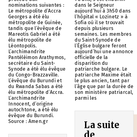
nominations suivantes :
dans le Seigneur
Le métropolite d’Accra
aujourd’hui à 3h50 dans
Georges a été élu
l’hôpital « Lozinetz » à
métropolite de Guinée,
Sofia où il se trouvait
tandis que l’évêque de
depuis plusieurs
Mareotis Gabriel a été
semaines. Les membres
élu métropolite de
du Saint-Synode de
Léontopolis.
l’Église bulgare feront
L’archimandrite
aujourd’hui une annonce
Pantéléimon Arathymos,
officielle de la
secrétaire du Saint-
disparition du
Synode a été élu évêque
patriarche bulgare. Le
du Congo-Brazzaville.
patriarche Maxime était
L’évêque du Burundi et
le plus ancien, tant par
du Rwanda Sabas a été
l’âge que par la durée de
élu métropolite d’Accra.
son ministère patriarcal,
L’archimandrite
parmi les
Innocent, d’origine
autochtone, a été élu
évêque du Burundi.
Source : Amen.gr
La suite
de