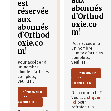
aux
est
abonnés
réservée
d’Orthod
aux
oxie.co
abonnés
m!
d’Orthod
oxie.co
Pour accéder à
un nombre
m!
illimité d’articles
complets,
Pour accéder à
veuillez :
un nombre
illimité d’articles
S’ABONNER
complets,
SE
veuillez :
CONNECTER
S’ABONNER
Déjà connecté ?
SE
Veuillez
cliquer
CONNECTER
ici
pour
rafraîchir la