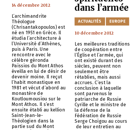
14 décembre 2012
dans l’armée
L’archimandrite
CATÉGORIES
ACTUALITÉS
EUROPE
Théologue
(Chrisantakopoulos) est
né en 1951 en Grèce. Il
10 décembre 2012
étudia l’architecture à
l’Université d’Athènes,
Les meilleures traditions
puis à Paris. Une
de coopération entre
rencontre avec le
l’Église et l’armée, qui
célèbre géronda
ont existé durant des
Païssios du Mont Athos
siècles, peuvent non
éveilla en lui de désir de
seulement être
devenir moine. Il reçut
rétablies, mais aussi
l’habit monastique en
accrues. C’est la
1981 et vécut d’abord au
conclusion à laquelle
monastère de
sont parvenus le
Koutloumousiou sur le
patriarche de Russie
Mont Athos. Il s’est
Cyrille et le ministre de
ensuite établi au kellion
la défense de la
Saint-Jean-le-
Fédération de Russie
Théologien dans la
Serge Choïgou au cours
partie sud du Mont
de leur entretien au