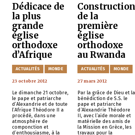
Dédicace de
Constructio
la plus
de la
grande
première
église
église
orthodoxe
orthodoxe
d’Afrique
au Rwanda
CATÉGORIES
CATÉGORIES
ACTUALITÉS
MONDE
ACTUALITÉS
MONDE
23 octobre 2012
27 mars 2012
Le dimanche 21 octobre,
Par la grâce de Dieu et l
le pape et patriarche
bénédiction de S.S. le
d’Alexandrie et de toute
pape et patriarche
l’Afrique Théodore II a
d’Alexandrie Théodore
procédé, dans une
II, avec l’aide morale et
atmosphère de
matérielle des amis de
componction et
la Mission en Grèce, les
d’enthousiasme, à la
travaux pour la