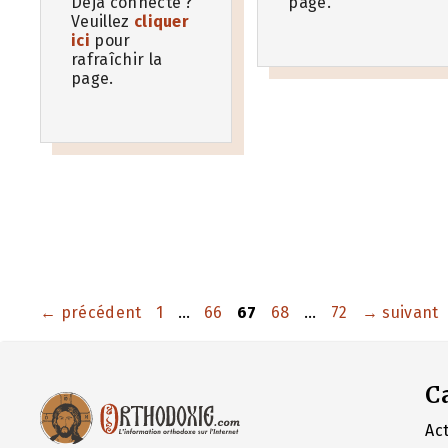
Déjà connecté ?
page.
Veuillez
cliquer
ici
pour
rafraîchir la
page.
Page
Page
Page
Page
Page
←
précédent
1
…
66
67
68
…
72
→
suivant
C
Act