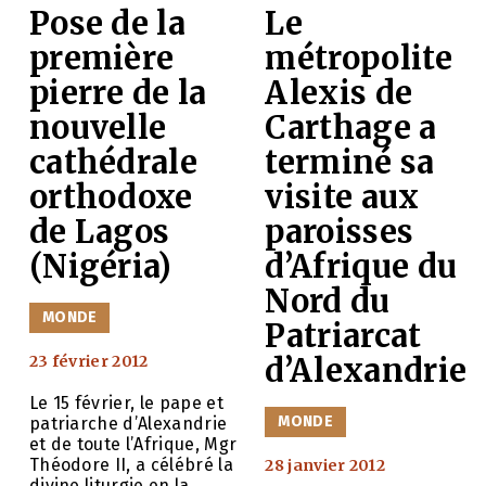
n
Pose de la
Le
première
métropolite
pierre de la
Alexis de
nouvelle
Carthage a
cathédrale
terminé sa
orthodoxe
visite aux
de Lagos
paroisses
(Nigéria)
d’Afrique du
Nord du
CATÉGORIES
MONDE
Patriarcat
a
23 février 2012
d’Alexandrie
Le 15 février, le pape et
CATÉGORIES
MONDE
patriarche d’Alexandrie
et de toute l’Afrique, Mgr
Théodore II, a célébré la
28 janvier 2012
divine liturgie en la