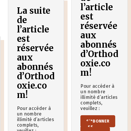
l’article
La suite
est
de
réservée
l’article
aux
est
abonnés
réservée
d’Orthod
aux
oxie.co
abonnés
m!
d’Orthod
oxie.co
Pour accéder à
un nombre
m!
illimité d’articles
complets,
Pour accéder à
veuillez :
un nombre
illimité d’articles
S’ABONNER
complets,
SE
veuillez :