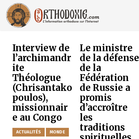
Aller
au
contenu
Interview de
Le ministre
l’archimandr
de la défens
ite
de la
Théologue
Fédération
(Chrisantako
de Russie a
poulos),
promis
missionnair
d’accroître
e au Congo
les
traditions
CATÉGORIES
ACTUALITÉS
MONDE
spirituelles