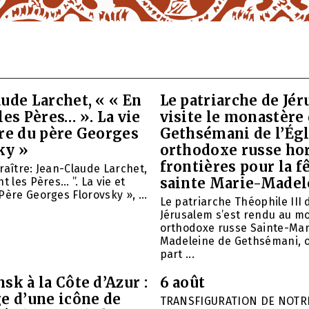
ude Larchet, « « En
Le patriarche de Jé
les Pères… ». La vie
visite le monastère
vre du père Georges
Gethsémani de l’Égl
ky »
orthodoxe russe ho
frontières pour la f
raître: Jean-Claude Larchet,
sainte Marie-Madel
t les Pères… ”. La vie et
Père Georges Florovsky », ...
Le patriarche Théophile III 
Jérusalem s’est rendu au m
orthodoxe russe Sainte-Mar
Madeleine de Gethsémani, où
part ...
sk à la Côte d’Azur :
6 août
e d’une icône de
TRANSFIGURATION DE NOTR