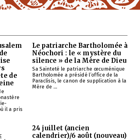
rusalem
Le patriarche Bartholomée à
 de
Néochori : le « mystère du
ise
silence » de la Mère de Dieu
rs
Sa Sainteté le patriarche œcuménique
ête de
Bartholomée a présidé l’office de la
Paraclisis, le canon de supplication à la
eine
Mère de ...
de
onastère
ie-
 il a pris
24 juillet (ancien
calendrier)/6 août (nouveau)
E