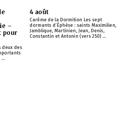
de
4 août
Carême de la Dormition Les sept
ie –
dormants d’Éphèse : saints Maximilien,
Jamblique, Martinien, Jean, Denis,
t pour
Constantin et Antonin (vers 250) ...
ns deux des
importants
...