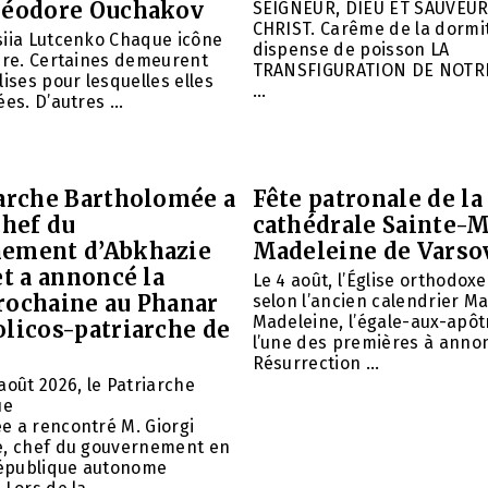
héodore Ouchakov
SEIGNEUR, DIEU ET SAUVEUR
CHRIST. Carême de la dormit
siia Lutcenko Chaque icône
dispense de poisson LA
ire. Certaines demeurent
TRANSFIGURATION DE NOTR
lises pour lesquelles elles
...
es. D’autres ...
iarche Bartholomée a
Fête patronale de la
chef du
cathédrale Sainte-M
ement d’Abkhazie
Madeleine de Varso
et a annoncé la
Le 4 août, l’Église orthodox
rochaine au Phanar
selon l’ancien calendrier Ma
Madeleine, l’égale-aux-apôtr
olicos-patriarche de
l’une des premières à annon
Résurrection ...
août 2026, le Patriarche
ue
e a rencontré M. Giorgi
e, chef du gouvernement en
 République autonome