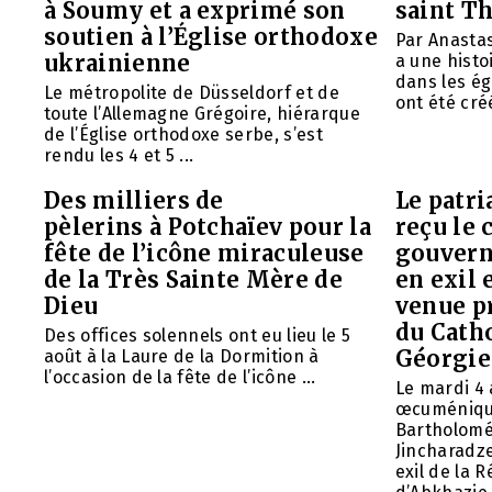
à Soumy et a exprimé son
saint T
soutien à l’Église orthodoxe
Par Anasta
ukrainienne
a une histo
dans les ég
Le métropolite de Düsseldorf et de
ont été créé
toute l’Allemagne Grégoire, hiérarque
de l’Église orthodoxe serbe, s’est
rendu les 4 et 5 ...
Des milliers de
Le patr
pèlerins à Potchaïev pour la
reçu le 
fête de l’icône miraculeuse
gouvern
de la Très Sainte Mère de
en exil 
Dieu
venue p
du Cath
Des offices solennels ont eu lieu le 5
Géorgie
août à la Laure de la Dormition à
l’occasion de la fête de l’icône ...
Le mardi 4 
œcuméniq
Bartholomé
Jincharadz
exil de la