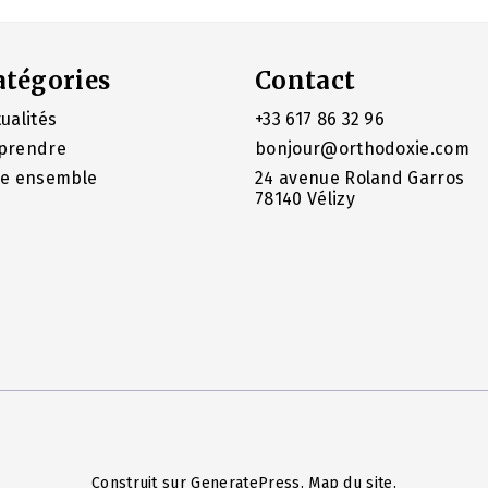
atégories
Contact
ualités
+33 617 86 32 96
prendre
bonjour@orthodoxie.com
re ensemble
24 avenue Roland Garros
78140 Vélizy
Construit sur
GeneratePress
.
Map du site
.