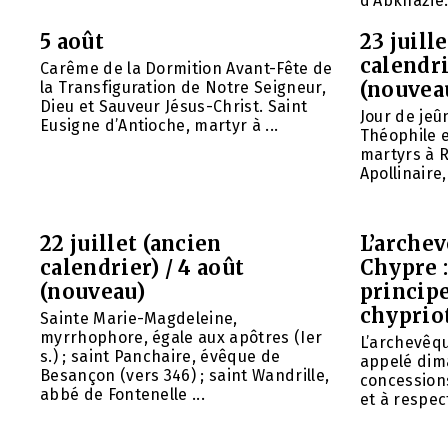
d’Abkhazie. 
5 août
23 juill
calendri
Carême de la Dormition Avant-Fête de
(nouvea
la Transfiguration de Notre Seigneur,
Dieu et Sauveur Jésus-Christ. Saint
Jour de jeû
Eusigne d’Antioche, martyr à ...
Théophile 
martyrs à R
Apollinaire
22 juillet (ancien
L’arche
calendrier) / 4 août
Chypre 
(nouveau)
principe
chyprio
Sainte Marie-Magdeleine,
myrrhophore, égale aux apôtres (Ier
L’archevêq
s.) ; saint Panchaire, évêque de
appelé dim
Besançon (vers 346) ; saint Wandrille,
concessions
abbé de Fontenelle ...
et à respect