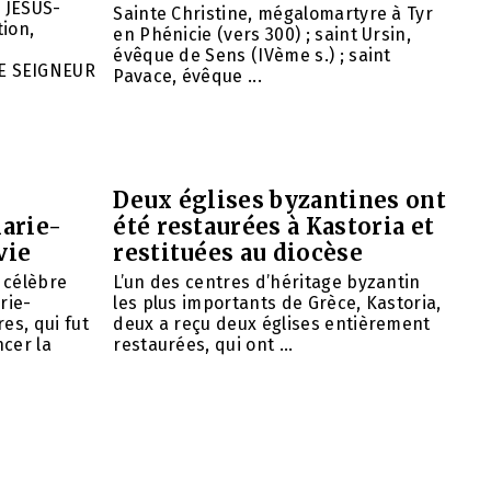
 JÉSUS-
Sainte Christine, mégalomartyre à Tyr
ion,
en Phénicie (vers 300) ; saint Ursin,
évêque de Sens (IVème s.) ; saint
E SEIGNEUR
Pavace, évêque ...
Deux églises byzantines ont
arie-
été restaurées à Kastoria et
vie
restituées au diocèse
e célèbre
L’un des centres d’héritage byzantin
rie-
les plus importants de Grèce, Kastoria,
es, qui fut
deux a reçu deux églises entièrement
cer la
restaurées, qui ont ...