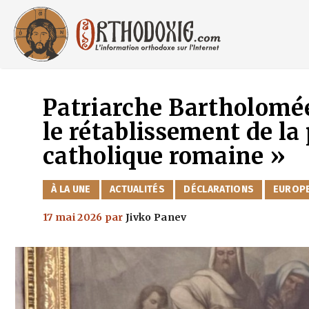
Aller
au
contenu
Patriarche Bartholomée
le rétablissement de la 
catholique romaine »
CATÉGORIES
À LA UNE
ACTUALITÉS
DÉCLARATIONS
EUROP
17 mai 2026
par
Jivko Panev