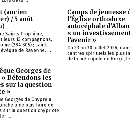
Lors de la ...
et (ancien
Camps de jeunesse 
er) / 5 août
l’Église orthodoxe
u)
autocéphale d’Alban
« un investissemen
ne Saints Trophime,
l’avenir »
et leurs 13 compagnons,
ome (284-305) ; saint
Du 23 au 30 juillet 2026, da
, évêque de Ravenne, ...
centres spirituels les plus 
de la métropole de Korçë, le 
vêque Georges de
: « Défendons les
s sur la question
te »
ue Georges de Chypre a
anche à ne plus faire de
 sur la question chypriote
er ...