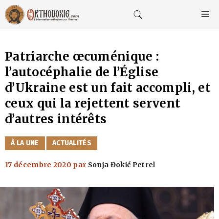
Aller
au
M
contenu
Patriarche œcuménique :
l’autocéphalie de l’Église
d’Ukraine est un fait accompli, et
ceux qui la rejettent servent
d’autres intérêts
CATÉGORIES
À LA UNE
ACTUALITÉS
17 décembre 2020
par
Sonja Đokić Petrel