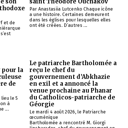
mé son
saint Théodore Ouchakov
orthodoxe
Par Anastasiia Lutcenko Chaque icône
a une histoire. Certaines demeurent
dans les églises pour lesquelles elles
f et de
ont été créées. D’autres ...
 hiérarque
 s’est
Le patriarche Bartholomée a
 pour la
reçu le chef du
culeuse
gouvernement d’Abkhazie
ère de
en exil et a annoncé la
venue prochaine au Phanar
du Catholicos-patriarche de
lieu le 5
Géorgie
ion à
e ...
Le mardi 4 août 2026, le Patriarche
œcuménique
Bartholomée a rencontré M. Giorgi