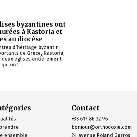
lises byzantines ont
aurées à Kastoria et
es au diocèse
ntres d’héritage byzantin
portants de Grèce, Kastoria,
u deux églises entièrement
qui ont ...
atégories
Contact
ualités
+33 617 86 32 96
prendre
bonjour@orthodoxie.com
re ensemble
24 avenue Roland Garros