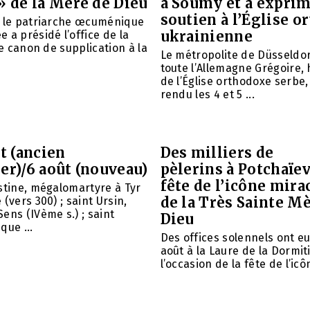
» de la Mère de Dieu
à Soumy et a expri
soutien à l’Église 
é le patriarche œcuménique
ukrainienne
 a présidé l’office de la
le canon de supplication à la
Le métropolite de Düsseldor
toute l’Allemagne Grégoire,
de l’Église orthodoxe serbe,
rendu les 4 et 5 ...
et (ancien
Des milliers de
er)/6 août (nouveau)
pèlerins à Potchaïev
fête de l’icône mira
stine, mégalomartyre à Tyr
de la Très Sainte M
(vers 300) ; saint Ursin,
ens (IVème s.) ; saint
Dieu
que ...
Des offices solennels ont eu 
août à la Laure de la Dormit
l’occasion de la fête de l’icôn