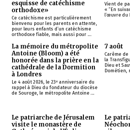
esquisse de catéchisme
Vient de pa
orthodoxe»
« “En suivan
l’œuvre du 
Ce catéchisme est particulièrement
bienvenu pour les parents en attente,
pour leurs enfants d’un catéchisme
orthodoxe fiable, mais aussi pour ...
La mémoire du métropolite
7 août
Antoine (Bloom) a été
Carême de 
honorée dans la prière en la
la Transfig
Dieu et Sau
cathédrale de la Dormition
Dométien, m
à Londres
Le 4 août 2026, le 23ᵉ anniversaire du
rappel à Dieu du fondateur du diocèse
de Souroge, le métropolite Antoine ...
Le patriarche de Jérusalem
Le patr
visite le monastère de
Néochori