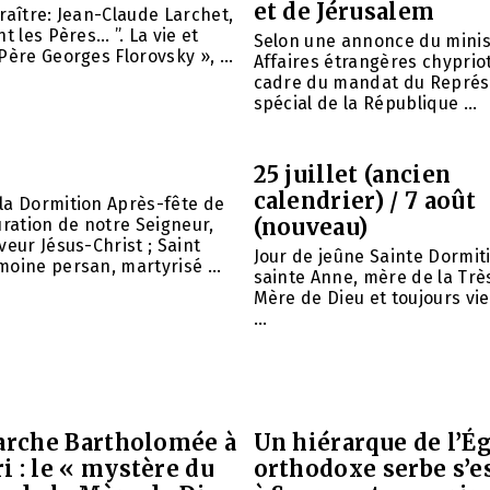
et de Jérusalem
raître: Jean-Claude Larchet,
t les Pères… ”. La vie et
Selon une annonce du minis
Père Georges Florovsky », ...
Affaires étrangères chypriot
cadre du mandat du Représ
spécial de la République ...
25 juillet (ancien
calendrier) / 7 août
la Dormition Après-fête de
(nouveau)
uration de notre Seigneur,
veur Jésus-Christ ; Saint
Jour de jeûne Sainte Dormit
oine persan, martyrisé ...
sainte Anne, mère de la Trè
Mère de Dieu et toujours vie
...
iarche Bartholomée à
Un hiérarque de l’Ég
 : le « mystère du
orthodoxe serbe s’e