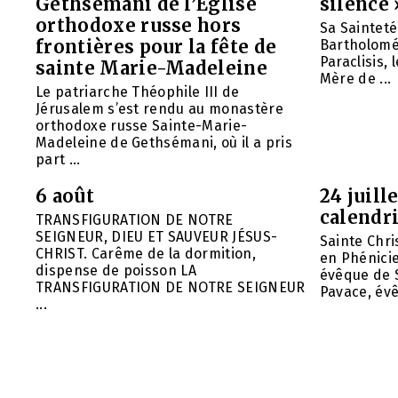
Gethsémani de l’Église
silence 
orthodoxe russe hors
Sa Saintet
frontières pour la fête de
Bartholomée
Paraclisis, 
sainte Marie-Madeleine
Mère de ...
Le patriarche Théophile III de
Jérusalem s’est rendu au monastère
orthodoxe russe Sainte-Marie-
Madeleine de Gethsémani, où il a pris
part ...
6 août
24 juill
calendri
TRANSFIGURATION DE NOTRE
SEIGNEUR, DIEU ET SAUVEUR JÉSUS-
Sainte Chri
CHRIST. Carême de la dormition,
en Phénicie 
dispense de poisson LA
évêque de S
TRANSFIGURATION DE NOTRE SEIGNEUR
Pavace, évê
...