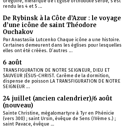
Grégoire, hiérarque de l’Église orthodoxe serbe, s’est
rendu les 4 et 5 ...
De Rybinsk à la Côte d’Azur : le voyage
d’une icône de saint Théodore
Ouchakov
Par Anastasiia Lutcenko Chaque icône a une histoire.
Certaines demeurent dans les églises pour lesquelles
elles ont été créées. D’autres ...
6 août
TRANSFIGURATION DE NOTRE SEIGNEUR, DIEU ET
SAUVEUR JÉSUS-CHRIST. Carême de la dormition,
dispense de poisson LA TRANSFIGURATION DE NOTRE
SEIGNEUR ...
24 juillet (ancien calendrier)/6 août
(nouveau)
Sainte Christine, mégalomartyre à Tyr en Phénicie
(vers 300) ; saint Ursin, évêque de Sens (IVème s.) ;
saint Pavace, évêque ...