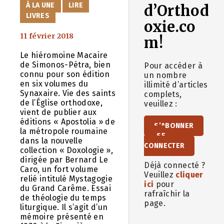
CATÉGORIES
À LA UNE
LIRE
d’Orthod
LIVRES
oxie.co
11 février 2018
m!
Le hiéromoine Macaire
de Simonos-Pétra, bien
Pour accéder à
connu pour son édition
un nombre
en six volumes du
illimité d’articles
Synaxaire. Vie des saints
complets,
de l’Église orthodoxe,
veuillez :
vient de publier aux
éditions « Apostolia » de
S’ABONNER
la métropole roumaine
SE
dans la nouvelle
CONNECTER
collection « Doxologie »,
dirigée par Bernard Le
Déjà connecté ?
Caro, un fort volume
Veuillez
cliquer
relié intitulé Mystagogie
ici
pour
du Grand Carême. Essai
rafraîchir la
de théologie du temps
page.
liturgique. Il s’agit d’un
mémoire présenté en