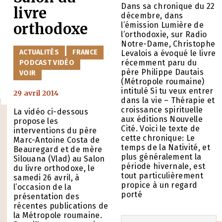
Dans sa chronique du 22
livre
1
décembre, dans
orthodoxe
l’émission Lumière de
l’orthodoxie, sur Radio
Notre-Dame, Christophe
CATÉGORIES
ACTUALITÉS
FRANCE
Levalois a évoqué le livre
récemment paru du
PODCAST VIDÉO
père Philippe Dautais
VOIR
(Métropole roumaine)
intitulé Si tu veux entrer
29 avril 2014
dans la vie – Thérapie et
croissance spirituelle
La vidéo ci-dessous
aux éditions Nouvelle
propose les
Cité. Voici le texte de
interventions du père
cette chronique: Le
Marc-Antoine Costa de
temps de la Nativité, et
Beauregard et de mère
plus généralement la
Silouana (Vlad) au Salon
période hivernale, est
du livre orthodoxe, le
tout particulièrement
samedi 26 avril, à
propice à un regard
l’occasion de la
porté
présentation des
récentes publications de
la Métropole roumaine.