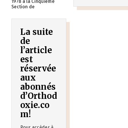
1978 à la Cinquième
Section de
La suite
de
l’article
est
réservée
aux
abonnés
d’Orthod
oxie.co
m!
Pour accéder à