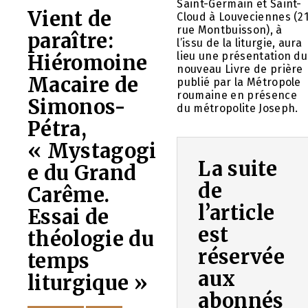
Saint-Germain et Saint-
Vient de
Cloud à Louveciennes (2
rue Montbuisson), à
paraître:
l’issu de la liturgie, aura
lieu une présentation du
Hiéromoine
nouveau Livre de prière
Macaire de
publié par la Métropole
roumaine en présence
Simonos-
du métropolite Joseph.
Pétra,
« Mystagogi
La suite
e du Grand
de
Carême.
l’article
Essai de
est
théologie du
réservée
temps
aux
liturgique »
abonnés