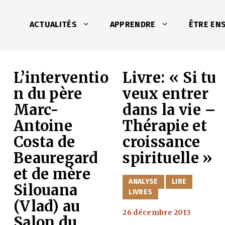
ACTUALITÉS
APPRENDRE
ÊTRE EN
L’interventio
Livre: « Si tu
n du père
veux entrer
Marc-
dans la vie –
Antoine
Thérapie et
Costa de
croissance
Beauregard
spirituelle »
et de mère
CATÉGORIES
ANALYSE
LIRE
Silouana
LIVRES
(Vlad) au
26 décembre 2013
Salon du