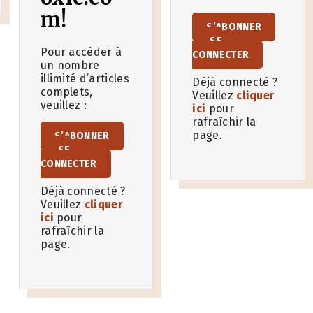
m!
S’ABONNER
SE
Pour accéder à
CONNECTER
un nombre
illimité d’articles
Déjà connecté ?
complets,
Veuillez
cliquer
veuillez :
ici
pour
rafraîchir la
page.
S’ABONNER
SE
CONNECTER
Déjà connecté ?
Veuillez
cliquer
ici
pour
rafraîchir la
page.