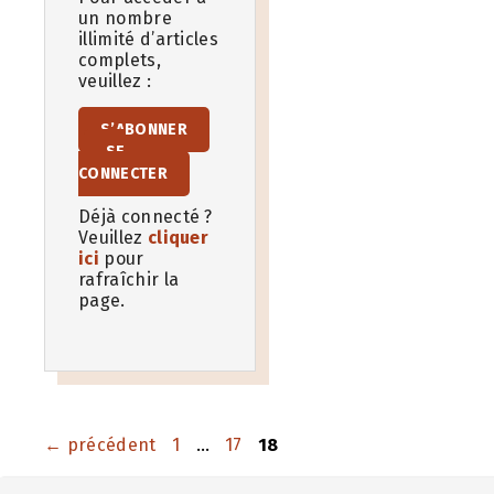
un nombre
illimité d’articles
complets,
veuillez :
S’ABONNER
SE
CONNECTER
Déjà connecté ?
Veuillez
cliquer
ici
pour
rafraîchir la
page.
Page
Page
Page
←
précédent
1
…
17
18