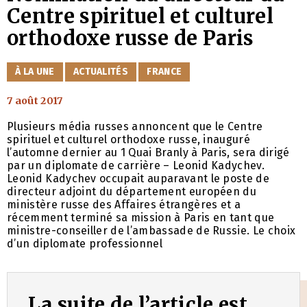
Centre spirituel et culturel
orthodoxe russe de Paris
CATÉGORIES
À LA UNE
ACTUALITÉS
FRANCE
7 août 2017
Plusieurs média russes annoncent que le Centre
spirituel et culturel orthodoxe russe, inauguré
l’automne dernier au 1 Quai Branly à Paris, sera dirigé
par un diplomate de carrière – Leonid Kadychev.
Leonid Kadychev occupait auparavant le poste de
directeur adjoint du département européen du
ministère russe des Affaires étrangères et a
récemment terminé sa mission à Paris en tant que
ministre-conseiller de l’ambassade de Russie. Le choix
d’un diplomate professionnel
La suite de l’article est