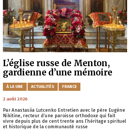
L’église russe de Menton,
gardienne d’une mémoire
CATÉGORIES
À LA UNE
ACTUALITÉS
FRANCE
2 août 2026
Par Anastasiia Lutcenko Entretien avec le père Eugène
Nikitine, recteur d’une paroisse orthodoxe qui fait
vivre depuis plus de cent trente ans l’héritage spirituel
et historique de la communauté russe