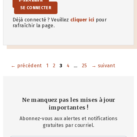
S’ABONNER
SE CONNECTER
Déjà connecté ? Veuillez
cliquer ici
pour
rafraîchir la page.
Page
Page
Page
Page
Page
←
précédent
1
2
3
4
…
25
→
suivant
Ne manquez pas les mises à jour
importantes
!
Abonnez-vous aux alertes et notifications
gratuites par courriel.