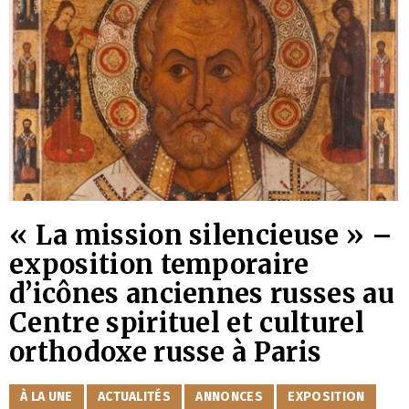
« La mission silencieuse » –
exposition temporaire
d’icônes anciennes russes au
Centre spirituel et culturel
orthodoxe russe à Paris
CATÉGORIES
À LA UNE
ACTUALITÉS
ANNONCES
EXPOSITION