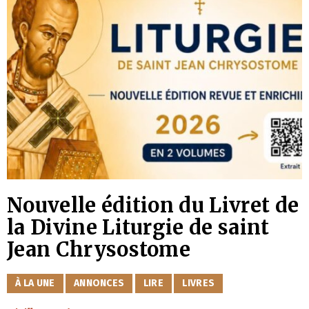
Nouvelle édition du Livret de
la Divine Liturgie de saint
Jean Chrysostome
CATÉGORIES
À LA UNE
ANNONCES
LIRE
LIVRES