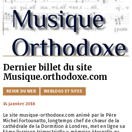
Dernier billet du site
Musique.orthodoxe.com
CATÉGORIES
REVUE DU WEB
WEBLOGS ET SITES
14 janvier 2018
Le site musique-orthodoxe.com animé par le Père
Michel Fortounatto, longtemps chef de chœur de la
cathédrale de la Dormition à Londres, met en ligne sa
5ème livraison trimestrielle « mémoire éternelle au