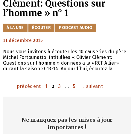
Clément: Questions sur
l’homme » n° 1
CATÉGORIES
À LA UNE
ÉCOUTER
PODCAST AUDIO
31 décembre 2015
Nous vous invitons à écouter les 10 causeries du père
Michel Fortounatto, intitulées « Olivier Clément:
Questions sur l’homme » données à la «RCF Allier»
durant la saison 2013-14. Aujourd’hui, écoutez la
Page
Page
Page
Page
←
précédent
1
2
3
…
5
→
suivant
Ne manquez pas les mises à jour
importantes
!