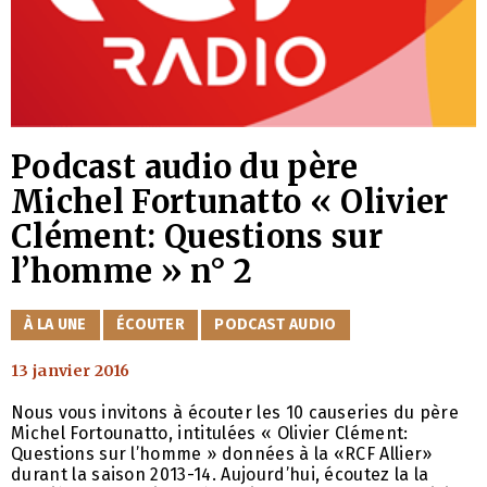
Podcast audio du père
Michel Fortunatto « Olivier
Clément: Questions sur
l’homme » n° 2
CATÉGORIES
À LA UNE
ÉCOUTER
PODCAST AUDIO
13 janvier 2016
Nous vous invitons à écouter les 10 causeries du père
Michel Fortounatto, intitulées « Olivier Clément:
Questions sur l’homme » données à la «RCF Allier»
durant la saison 2013-14. Aujourd’hui, écoutez la la