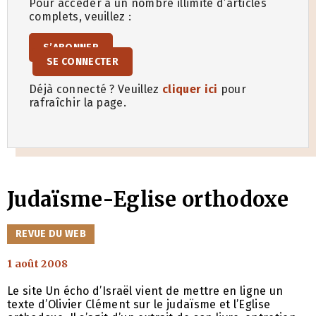
Pour accéder à un nombre illimité d’articles
complets, veuillez :
S’ABONNER
SE CONNECTER
Déjà connecté ? Veuillez
cliquer ici
pour
rafraîchir la page.
Judaïsme-Eglise orthodoxe
CATÉGORIES
REVUE DU WEB
1 août 2008
Le site Un écho d’Israël vient de mettre en ligne un
texte d’Olivier Clément sur le judaïsme et l’Eglise