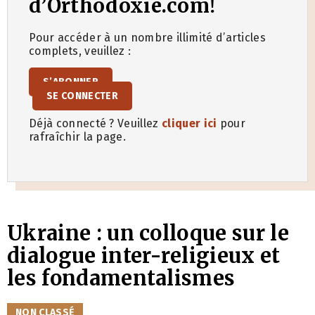
d’Orthodoxie.com!
Pour accéder à un nombre illimité d’articles
complets, veuillez :
S’ABONNER
SE CONNECTER
Déjà connecté ? Veuillez
cliquer ici
pour
rafraîchir la page.
Ukraine : un colloque sur le
dialogue inter-religieux et
les fondamentalismes
CATÉGORIES
NON CLASSÉ