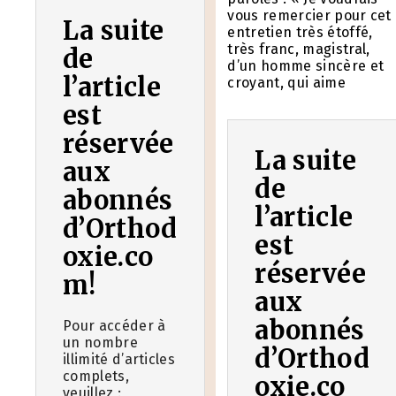
vous remercier pour cet
La suite
entretien très étoffé,
très franc, magistral,
de
d’un homme sincère et
l’article
croyant, qui aime
est
réservée
La suite
aux
de
abonnés
l’article
d’Orthod
est
oxie.co
réservée
m!
aux
abonnés
Pour accéder à
un nombre
d’Orthod
illimité d’articles
complets,
oxie.co
veuillez :