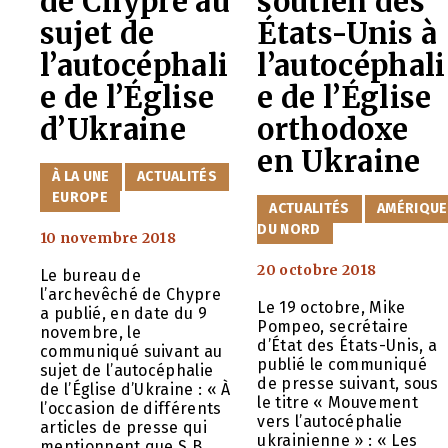
de Chypre au
soutien des
sujet de
États-Unis à
l’autocéphali
l’autocéphali
e de l’Église
e de l’Église
d’Ukraine
orthodoxe
en Ukraine
CATÉGORIES
À LA UNE
ACTUALITÉS
EUROPE
CATÉGORIES
ACTUALITÉS
AMÉRIQUE
DU NORD
10 novembre 2018
20 octobre 2018
Le bureau de
l’archevêché de Chypre
Le 19 octobre, Mike
a publié, en date du 9
Pompeo, secrétaire
novembre, le
d’État des États-Unis, a
communiqué suivant au
publié le communiqué
sujet de l’autocéphalie
de presse suivant, sous
de l’Église d’Ukraine : « À
le titre « Mouvement
l’occasion de différents
vers l’autocéphalie
articles de presse qui
ukrainienne » : « Les
mentionnent que S.B.