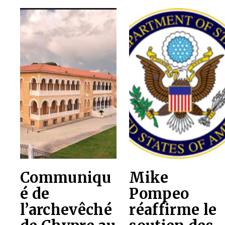
Communiqu
Mike
é de
Pompeo
l’archevêché
réaffirme le