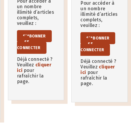
Pour accéder à
Pour accéder à
un nombre
un nombre
illimité d’articles
illimité d’articles
complets,
complets,
veuillez :
veuillez :
S’ABONNER
S’ABONNER
SE
SE
CONNECTER
CONNECTER
Déjà connecté ?
Déjà connecté ?
Veuillez
cliquer
Veuillez
cliquer
ici
pour
ici
pour
rafraîchir la
rafraîchir la
page.
page.