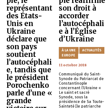
ple, le
ple réaffirme
représentant
son droit à
des États-
accorder
Unis en
l’autocéphali
Ukraine
e à l’Église
déclare que
d’Ukraine
son pays
CATÉGORIES
À LA UNE
ACTUALITÉS
soutient
EUROPE
l’autocéphali
11 octobre 2018
e, tandis que
Communiqué du Saint-
le président
Synode du Patriarcat de
Porochenko
Constantinople
concernant l’Ukraine «
parle d’une «
Le saint et sacré
Synode, sous la
grande
présidence de Sa Toute-
Sainteté [le patriarche