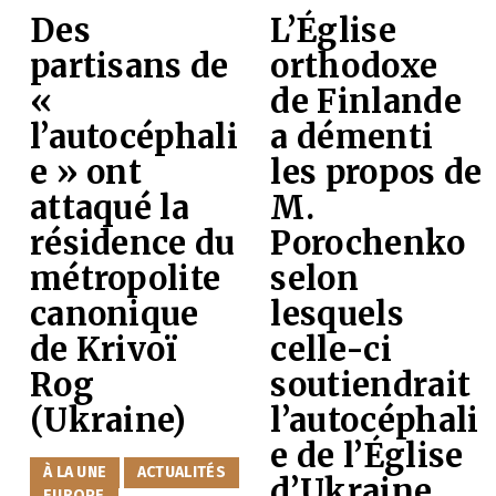
Des
L’Église
partisans de
orthodoxe
«
de Finlande
l’autocéphali
a démenti
e » ont
les propos de
attaqué la
M.
résidence du
Porochenko
métropolite
selon
canonique
lesquels
de Krivoï
celle-ci
Rog
soutiendrait
(Ukraine)
l’autocéphali
e de l’Église
CATÉGORIES
À LA UNE
ACTUALITÉS
d’Ukraine
EUROPE