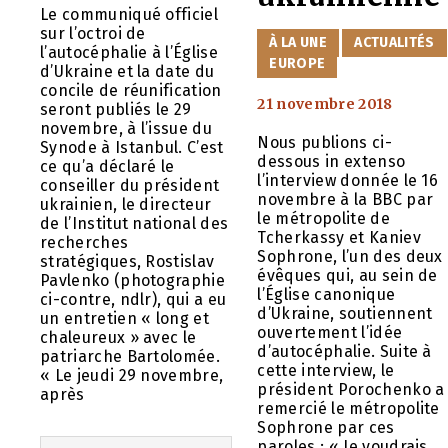
Le communiqué officiel
sur l’octroi de
CATÉGORIES
À LA UNE
ACTUALITÉS
l’autocéphalie à l’Église
EUROPE
d’Ukraine et la date du
concile de réunification
21 novembre 2018
seront publiés le 29
novembre, à l’issue du
Nous publions ci-
Synode à Istanbul. C’est
dessous in extenso
ce qu’a déclaré le
l’interview donnée le 16
conseiller du président
novembre à la BBC par
ukrainien, le directeur
le métropolite de
de l’Institut national des
Tcherkassy et Kaniev
recherches
Sophrone, l’un des deux
stratégiques, Rostislav
évêques qui, au sein de
Pavlenko (photographie
l’Église canonique
ci-contre, ndlr), qui a eu
d’Ukraine, soutiennent
un entretien « long et
ouvertement l’idée
chaleureux » avec le
d’autocéphalie. Suite à
patriarche Bartolomée.
cette interview, le
« Le jeudi 29 novembre,
président Porochenko a
après
remercié le métropolite
Sophrone par ces
paroles : « Je voudrais