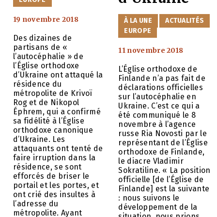
19 novembre 2018
CATÉGORIES
À LA UNE
ACTUALITÉS
EUROPE
Des dizaines de
partisans de «
11 novembre 2018
l’autocéphalie » de
l’Église orthodoxe
L’Église orthodoxe de
d’Ukraine ont attaqué la
Finlande n’a pas fait de
résidence du
déclarations officielles
métropolite de Krivoï
sur l’autocéphalie en
Rog et de Nikopol
Ukraine. C’est ce qui a
Éphrem, qui a confirmé
été communiqué le 8
sa fidélité à l’Église
novembre à l’agence
orthodoxe canonique
russe Ria Novosti par le
d’Ukraine. Les
représentant de l’Église
attaquants ont tenté de
orthodoxe de Finlande,
faire irruption dans la
le diacre Vladimir
résidence, se sont
Sokratiline. « La position
efforcés de briser le
officielle [de l’Église de
portail et les portes, et
Finlande] est la suivante
ont crié des insultes à
: nous suivons le
l’adresse du
développement de la
métropolite. Ayant
situation, nous prions