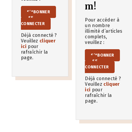
m!
S’ABONNER
SE
Pour accéder à
CONNECTER
un nombre
illimité d’articles
Déjà connecté ?
complets,
Veuillez
cliquer
veuillez :
ici
pour
rafraîchir la
S’ABONNER
page.
SE
CONNECTER
Déjà connecté ?
Veuillez
cliquer
ici
pour
rafraîchir la
page.