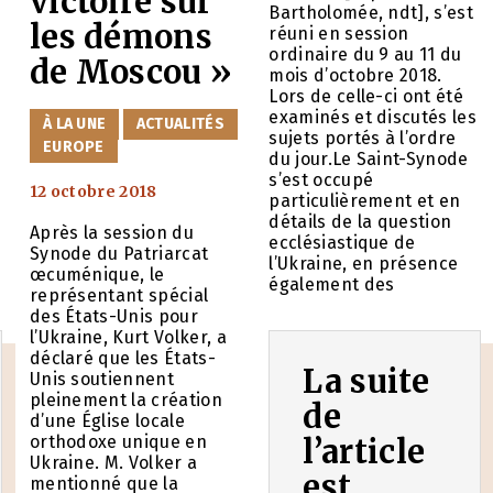
victoire sur
Bartholomée, ndt], s’est
les démons
réuni en session
ordinaire du 9 au 11 du
de Moscou »
mois d’octobre 2018.
Lors de celle-ci ont été
examinés et discutés les
CATÉGORIES
À LA UNE
ACTUALITÉS
sujets portés à l’ordre
EUROPE
du jour.Le Saint-Synode
à
s’est occupé
12 octobre 2018
particulièrement et en
détails de la question
Après la session du
ecclésiastique de
Synode du Patriarcat
l’Ukraine, en présence
œcuménique, le
également des
représentant spécial
des États-Unis pour
l’Ukraine, Kurt Volker, a
déclaré que les États-
La suite
Unis soutiennent
pleinement la création
de
d’une Église locale
orthodoxe unique en
l’article
Ukraine. M. Volker a
est
mentionné que la