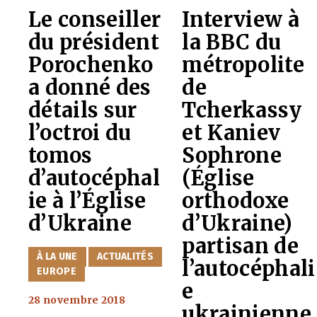
Le conseiller
Interview à
du président
la BBC du
Porochenko
métropolite
a donné des
de
détails sur
Tcherkassy
l’octroi du
et Kaniev
tomos
Sophrone
d’autocéphal
(Église
ie à l’Église
orthodoxe
d’Ukraine
d’Ukraine)
partisan de
CATÉGORIES
À LA UNE
ACTUALITÉS
l’autocéphali
EUROPE
e
28 novembre 2018
ukrainienne