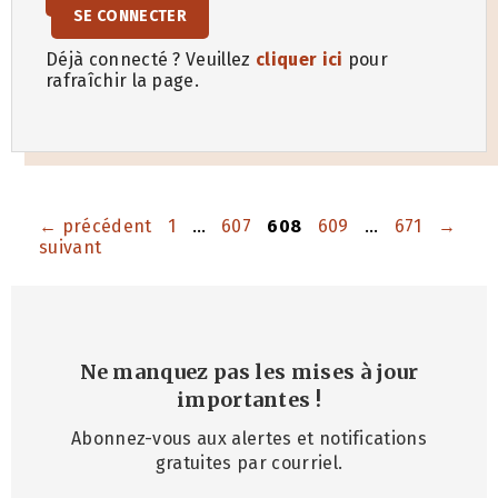
SE CONNECTER
Déjà connecté ? Veuillez
cliquer ici
pour
rafraîchir la page.
Page
Page
Page
Page
Page
←
précédent
1
…
607
608
609
…
671
→
suivant
Ne manquez pas les mises à jour
importantes
!
Abonnez-vous aux alertes et notifications
gratuites par courriel.