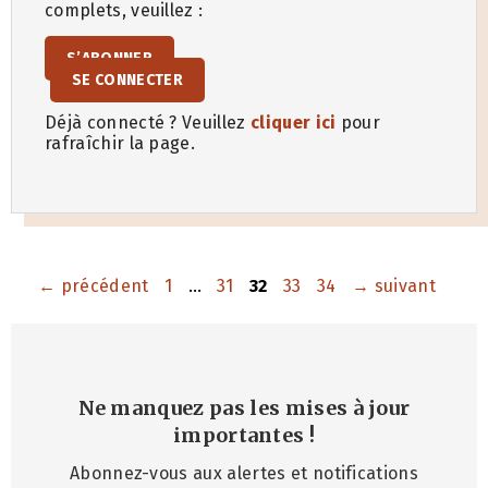
complets, veuillez :
S’ABONNER
SE CONNECTER
Déjà connecté ? Veuillez
cliquer ici
pour
rafraîchir la page.
Page
Page
Page
Page
Page
←
précédent
1
…
31
32
33
34
→
suivant
Ne manquez pas les mises à jour
importantes
!
Abonnez-vous aux alertes et notifications