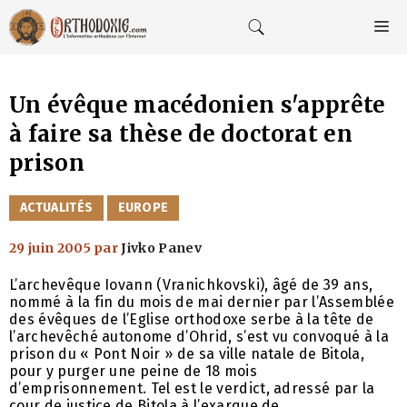
Aller
au
M
contenu
Un évêque macédonien s'apprête
à faire sa thèse de doctorat en
prison
CATÉGORIES
ACTUALITÉS
EUROPE
29 juin 2005
par
Jivko Panev
L’archevêque Iovann (Vranichkovski), âgé de 39 ans,
nommé à la fin du mois de mai dernier par l’Assemblée
des évêques de l’Eglise orthodoxe serbe à la tête de
l’archevêché autonome d’Ohrid, s’est vu convoqué à la
prison du « Pont Noir » de sa ville natale de Bitola,
pour y purger une peine de 18 mois
d’emprisonnement. Tel est le verdict, adressé par la
cour de justice de Bitola à l’exarque de