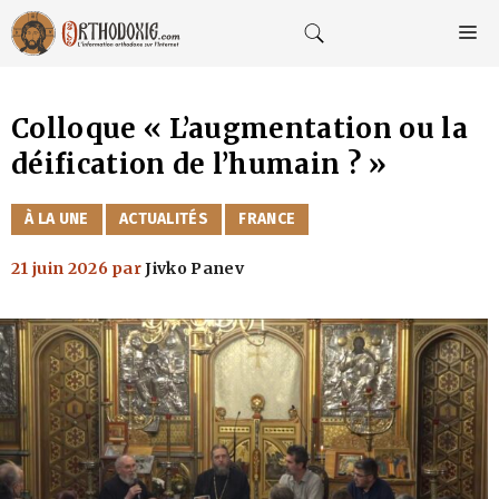
Aller
au
M
contenu
Colloque « L’augmentation ou la
déification de l’humain ? »
CATÉGORIES
À LA UNE
ACTUALITÉS
FRANCE
21 juin 2026
par
Jivko Panev