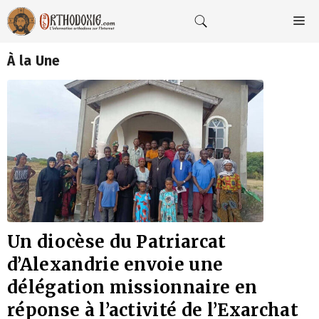
Aller
au
M
contenu
À la Une
Un diocèse du Patriarcat
d’Alexandrie envoie une
délégation missionnaire en
réponse à l’activité de l’Exarchat