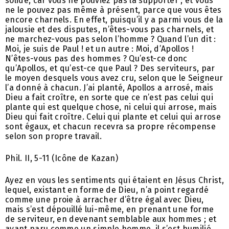
solide, car vous ne pouviez pas la supporter ; et vous
ne le pouvez pas même à présent, parce que vous êtes
encore charnels. En effet, puisqu’il y a parmi vous de la
jalousie et des disputes, n’êtes-vous pas charnels, et
ne marchez-vous pas selon l’homme ? Quand l’un dit :
Moi, je suis de Paul ! et un autre : Moi, d’Apollos !
N’êtes-vous pas des hommes ? Qu’est-ce donc
qu’Apollos, et qu’est-ce que Paul ? Des serviteurs, par
le moyen desquels vous avez cru, selon que le Seigneur
l’a donné à chacun. J’ai planté, Apollos a arrosé, mais
Dieu a fait croître, en sorte que ce n’est pas celui qui
plante qui est quelque chose, ni celui qui arrose, mais
Dieu qui fait croître. Celui qui plante et celui qui arrose
sont égaux, et chacun recevra sa propre récompense
selon son propre travail.
Phil. II, 5-11 (Icône de Kazan)
Ayez en vous les sentiments qui étaient en Jésus Christ,
lequel, existant en forme de Dieu, n’a point regardé
comme une proie à arracher d’être égal avec Dieu,
mais s’est dépouillé lui-même, en prenant une forme
de serviteur, en devenant semblable aux hommes ; et
ayant paru comme un simple homme, il s’est humilié