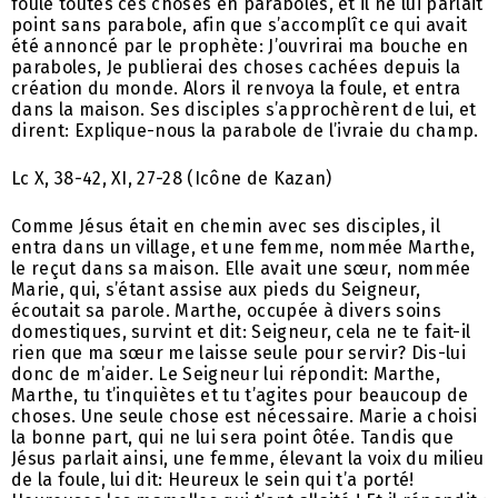
foule toutes ces choses en paraboles, et il ne lui parlait
point sans parabole, afin que s’accomplît ce qui avait
été annoncé par le prophète: J’ouvrirai ma bouche en
paraboles, Je publierai des choses cachées depuis la
création du monde. Alors il renvoya la foule, et entra
dans la maison. Ses disciples s’approchèrent de lui, et
dirent: Explique-nous la parabole de l’ivraie du champ.
Lc X, 38-42, XI, 27-28 (Icône de Kazan)
Comme Jésus était en chemin avec ses disciples, il
entra dans un village, et une femme, nommée Marthe,
le reçut dans sa maison. Elle avait une sœur, nommée
Marie, qui, s’étant assise aux pieds du Seigneur,
écoutait sa parole. Marthe, occupée à divers soins
domestiques, survint et dit: Seigneur, cela ne te fait-il
rien que ma sœur me laisse seule pour servir? Dis-lui
donc de m’aider. Le Seigneur lui répondit: Marthe,
Marthe, tu t’inquiètes et tu t’agites pour beaucoup de
choses. Une seule chose est nécessaire. Marie a choisi
la bonne part, qui ne lui sera point ôtée. Tandis que
Jésus parlait ainsi, une femme, élevant la voix du milieu
de la foule, lui dit: Heureux le sein qui t’a porté!