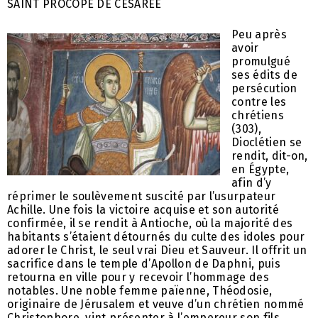
SAINT PROCOPE DE CÉSARÉE
Peu après avoir promulgué ses édits de persécution contre les chrétiens (303), Dioclétien se rendit, dit-on, en Égypte, afin d’y réprimer le soulèvement suscité par l’usurpateur Achille. Une fois la victoire acquise et son autorité confirmée, il se rendit à Antioche, où la majorité des habitants s’étaient détournés du culte des idoles pour adorer le Christ, le seul vrai Dieu et Sauveur. Il offrit un sacrifice dans le temple d’Apollon de Daphni, puis retourna en ville pour y recevoir l’hommage des notables. Une noble femme païenne, Théodosie, originaire de Jérusalem et veuve d’un chrétien nommé Christophore, vint présenter à l’empereur son fils Néanie, avec une grande quantité d’or et d’argent en présent, et sollicita du souverain qu’il prît le jeune homme à son service. Néanie attira aussitôt la sympathie de Dioclétien et reçut le titre de duc d’Alexandrie, avec pour mission d’y pourchasser les chrétiens et d’exécuter ceux qui resteraient rebelles aux édits impériaux. Néanie s’étant mis en route pour Alexandrie, à la tête de deux cohortes de soldats, dirigées par les tribuns Nicostrate et Antiochus, ils firent halte à Apamée de Syrie, d’où ils repartirent la nuit tombée pour éviter les ardeurs du soleil. Ils avaient franchi environ trente milles, quand un éclair fendit soudain le ciel et une voix se fit entendre : « Néanie, où vas-tu ? et contre qui pars-tu en guerre ? » Et elle l’avertit que la persécution qu’il s’apprêtait à faire subir aux chrétiens provoquerait sa mort et sa damnation éternelle. Poussée par les bonnes dispositions de sa conscience, Néanie répondit à cette voix en l’appelant « Seigneur ». Une immense croix à l’aspect de cristal resplendit alors dans le ciel et une voix en sortit, disant : « Je suis Jésus, le Crucifié, le Fils de Dieu. » Le bienheureux fut alors instruit de tout le Mystère du Salut, et le Christ ajouta : « Puisque tu m’as vu, tu deviendras un vase d’élection. Par ce signe tu vaincras tous tes adversaires. Que ma paix soit avec toi. » Une fois la vision dissipée, Néanie se rendit en hâte à Scythopolis, où il fit confectionner, par un orfèvre juif, une croix d’argent, d’après le modèle de celle qui lui était apparue. Aussitôt cette croix achevée, trois images y apparurent gravées avec des inscriptions en hébreu : sur la partie supérieure était écrit « Emmanuel », sur un côté « Michel » et sur l’autre « Gabriel ». Il baisa avec respect la croix et ces images « non-faites de main d’homme » , et retourna à Jérusalem. Des bandes de Bédouins pillaient chaque année les villes de la région et enlevaient les jeunes filles nobles pour en faire leurs épouses. Cette année-là, comme la menace pesait de nouveau sur Jérusalem, les notables vinrent supplier Néanie d’intervenir avec ses troupes pour les défendre. Le saint saisit la croix, qu’il tenait jusqu’alors cachée, et s’élança au combat en invoquant le Nom du Christ. Plus de six milles Agaréniens tombèrent sous leurs coups, mais pas un de ses hommes ne fut blessé. De retour en ville, il annonça la nouvelle de sa victoire à sa mère qui, païenne endurcie, l’attribua à la protection des dieux et l’invita à offrir un sacrifice d’actions de grâces en leur honneur. Le saint lui répondit que c’était par la puissance du Christ qu’il avait remporté cette victoire et, entraînant sa mère dans la pièce où se trouvaient les idoles de la famille, il les réduisit en morceaux. Oubliant tout sentiment maternel et possédée par la colère, Théodosie alla dénoncer son fils à l’empereur Dioclétien qui chargea le gouverneur de Césarée de Palestine, Ulcien (ou Ulcius), de mener l’enquête. Néanie déchira devant le gouverneur la lettre impériale, en déclarant qu’il préférait s’offrir lui-même en sacrifice pour le Christ plutôt que d’offrir un culte insensé aux faux dieux, et, détachant sa ceinture, il la lui jeta avec mépris au visage. Ulcien ordonna de le charger d’entraves et de le conduire à Césarée, la métropole de Palestine, pour y être livré à la fustigation devant toute la population. Comme certains des assistants pleuraient en le voyant torturé, le vaillant athlète du Christ leur cria : « Ne pleurez pas sur moi, mais plutôt sur la perte de votre âme. Quel avantage obtiendrons-nous si notre corps trouve le repos en cette vie, et que notre âme soit éternellement damnée ? Quant à moi, je me réjouis, comme le cultivateur qui jette sa semence en perspective des futures récompenses. » Jeté en prison à demi mort et baignant dans son sang après avoir été torturé toute la journée, le Christ lui apparut en gloire, au milieu d’un chœur angélique. Il le délivra de ses liens et lui dit : « Tu seras désormais nommé Procope, car tu vas “progresser” dans la vertu, jusqu’à trouver la perfection du martyre, et tu offriras à Dieu un grand nombre d’âmes. » Le Seigneur le guérit de toutes ses blessures, et lui communiqua par cette vision vaillance et audace, de sorte qu’il était prêt désormais à endurer toutes les épreuves suscitées par les serviteurs des démons, pour faire triompher la Vérité. Les gardes vinrent peu après le tirer du cachot, et il se présenta devant le gouverneur, le visage resplendissant comme le soleil et le corps indemne tel un drap immaculé. Comme Ulcien attribuait ce miracle à la protection des dieux, à sa grande surprise, Procope proposa lui-même de se rendre au temple pour leur offrir un digne sacrifice. Toute à la joie de leur victoire, les païens jonchèrent le chemin de vêtements blancs et des hérauts convoquèrent toute la population. Parvenu devant le temple, le saint demanda à y entrer seul pour y prier. Fermant les portes derrière lui, Procope éleva une fervente prière au Christ, et dès qu’il fit le signe de la croix trente-six statues s’effondrèrent et se liquéfièrent. Devant ce prodige, les deux tribuns, Nicostrate et Antiochus, ainsi que d’autres soldats de sa troupe, confessèrent le vrai Dieu. Par crainte d’une rébellion, le gouverneur n’osa pas les châtier immédiatement, aussi vinrent-ils de nuit trouver le saint dans sa prison, pour lui demander de les enrôler dans l’armée du Roi du Ciel. Procope les confia au geôlier Tertios, qui était son ami et le réconfortait dans ses épreuves, pour qu’il les conduise auprès de l’évêque Léonce, qui les baptisa. Convoqués peu après par Ulcien, les néophytes furent décapités sous les yeux de saint Procope, et un homme respectable de la cité, Eulalios, alla enterrer leurs corps. Douze femmes de rang sénatorial, qui avaient cru au Christ au spectacle des merveilles accomplies par le saint martyr, furent arrêtées et jetées dans la même prison. Saint Procope les instruisit toute la nuit sur la doctrine du Salut, et les exhorta à ne point craindre les tourments passagers qui les délivreront de l’enfer et les rendront immortelles. Au matin, elles furent présentées devant le tyran dans l’amphithéâtre et sommées de sacrifier. Contemplant l’endurance surnaturelle de ces saintes martyres sous les supplices, la mère du saint, Théodosie, fut touchée par la grâce divine et, rejetant toute gloire et tout souci de ce monde, elle s’écria : « Je suis, moi aussi, servante du Crucifié ! » Jetée en prison, elle soigna les blessures des douze martyres et fut préparée au saint baptême par son fils, qui l’exhortait au martyre en lui disant : « Accompagne-nous, pour voir le Dieu invisible, au ciel, avec des yeux immortels. » Une fois baptisée par l’évêque Léonce, elle se joignit avec zèle au chœur des douze martyres. Après une nouvelle comparution au tribunal, au cours de laquelle Théodosie fit la plus ardente confession de foi, elles furent toutes soumises à la torture : on leur brisa les mâchoires, on leur arracha les seins, on leur brûla les aisselles en y plaçant des boules de plomb. Comme toutes restaient inébranlables, le gouverneur les fit attacher ensemble et ordonna de les décapiter. Quelques jours après, saint Procope fut de nouveau soumis à la question et, alors qu’il subissait la torture, il guérit une fillette tourmentée par le démon. Il restait dans les supplices aussi inébranlable que le roc battu par les vagues, si bien que le gouverneur Ulcien, affligé de son échec, fut pris d’une violente fièvre et rendit l’âme. Un autre gouverneur, Flavien, tout aussi féroce envers les chrétiens, fut nommé à sa place. Il convoqua aussitôt saint Procope, qui prononça une brillante apologie de la doctrine du Christ, démontrant que mêmes les sages païens avaient eu l’intuition du seul vrai Dieu. Furieux, Flavien ordonna à un soldat, Archélaos, de décapiter le saint ; mais dès que ce dernier leva son glaive, il eut la main paralysée et expira. Six jours après, le saint fut de nouveau présenté au tribunal. Accusé de magie, il s’offrit de bon gré à la torture et, sous les coups, il continuait à se moquer du magistrat impuissant. Après l’avoir fait frapper de nerfs de bœuf et lui avoir appliqué sur le corps des charbons ardents, Flavien fit poser de force la main du saint, emplie d’encens, sur le foyer d’un autel idolâtre, afin que sous l’effet de la brûlure, il jetât l’encens sur l’autel en signe de sacrifice. Mais, toute sa volonté restant fixée en Dieu, le saint garda la main immobile sur le brasier pendant deux heures, jusqu’à ce qu’elle fût complètement calcinée. Flavien s’émerveilla de cette endurance surnaturelle, mais ayant endurci son cœur comme Pharaon jadis, il livra Procope à de nouvelles tortures. Ayant été suspendu, les membres distendus par deux lourdes pierres, il fut ensuite précipité dans une fournaise ardente. Les soldats qui se trouvaient à proximité furent brûlés, mais le saint resta indemne, comme les trois Jeunes Gens à Babylone. Flavien prononça alors la sentence de mort. Parvenu sur les lieux de l’exécution, saint Procope demanda à ses bourreaux la grâce d’une dernière prière, et, se tournant vers l’Orient, il intercéda pour la ville, afin que Dieu envoie la Lumière de sa connaissance à ses habitants, qu’Il guérisse ses malades, qu’Il vienne en aide aux indigents et qu’Il accorde sa grâce à tous ceux qui ho