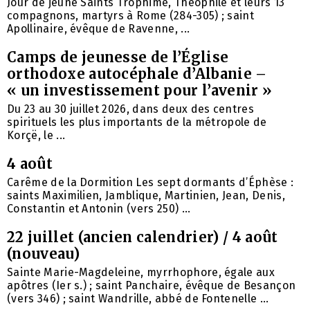
Jour de jeûne Saints Trophime, Théophile et leurs 13
compagnons, martyrs à Rome (284-305) ; saint
Apollinaire, évêque de Ravenne, ...
Camps de jeunesse de l’Église
orthodoxe autocéphale d’Albanie –
« un investissement pour l’avenir »
Du 23 au 30 juillet 2026, dans deux des centres
spirituels les plus importants de la métropole de
Korçë, le ...
4 août
Carême de la Dormition Les sept dormants d’Éphèse :
saints Maximilien, Jamblique, Martinien, Jean, Denis,
Constantin et Antonin (vers 250) ...
22 juillet (ancien calendrier) / 4 août
(nouveau)
Sainte Marie-Magdeleine, myrrhophore, égale aux
apôtres (Ier s.) ; saint Panchaire, évêque de Besançon
(vers 346) ; saint Wandrille, abbé de Fontenelle ...