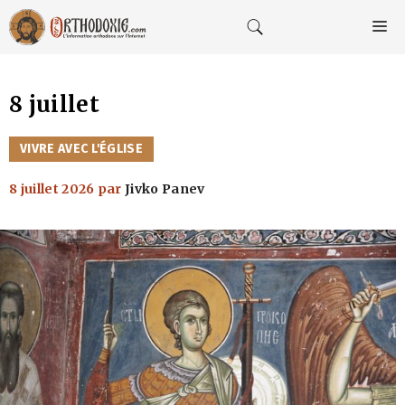
Aller
au
M
contenu
8 juillet
CATÉGORIES
VIVRE AVEC L'ÉGLISE
8 juillet 2026
par
Jivko Panev