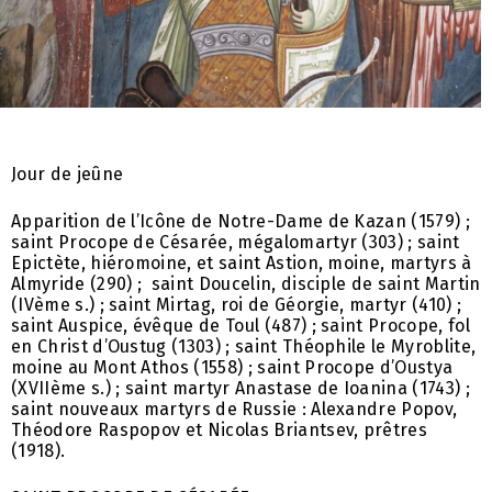
Jour de jeûne
Apparition de l’Icône de Notre-Dame de Kazan (1579) ;
saint Procope de Césarée, mégalomartyr (303) ; saint
Epictète, hiéromoine, et saint Astion, moine, martyrs à
Almyride (290) ; saint Doucelin, disciple de saint Martin
(IVème s.) ; saint Mirtag, roi de Géorgie, martyr (410) ;
saint Auspice, évêque de Toul (487) ; saint Procope, fol
en Christ d’Oustug (1303) ; saint Théophile le Myroblite,
moine au Mont Athos (1558) ; saint Procope d’Oustya
(XVIIème s.) ; saint martyr Anastase de Ioanina (1743) ;
saint nouveaux martyrs de Russie : Alexandre Popov,
Théodore Raspopov et Nicolas Briantsev, prêtres
(1918).