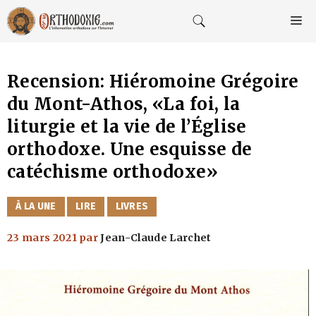
Aller
au
M
contenu
Recension: Hiéromoine Grégoire
du Mont-Athos, «La foi, la
liturgie et la vie de l’Église
orthodoxe. Une esquisse de
catéchisme orthodoxe»
CATÉGORIES
À LA UNE
LIRE
LIVRES
23 mars 2021
par
Jean-Claude Larchet