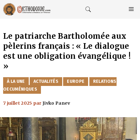
Aller
au
M
contenu
Le patriarche Bartholomée aux
pèlerins français : « Le dialogue
est une obligation évangélique !
»
CATÉGORIES
À LA UNE
ACTUALITÉS
EUROPE
RELATIONS
OECUMÉNIQUES
7 juillet 2025
par
Jivko Panev